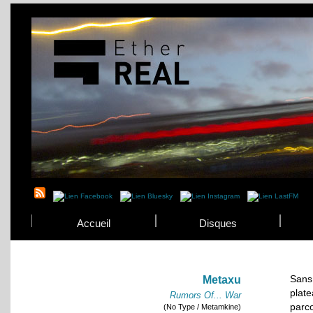
Accueil
Disques
Sans
Metaxu
plat
Rumors Of... War
parco
(No Type / Metamkine)