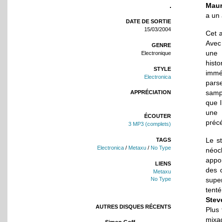
Maur
a un 
DATE DE SORTIE
15/03/2004
Cet a
Avec
GENRE
une 
Electronique
hist
STYLE
immé
Electronica
pars
sampl
APPRÉCIATION
que 
une 
ÉCOUTER
préc
3 MP3 (complets)
Le s
TAGS
Electronica
/
Metaxu
/
No Type
néoc
appor
LIENS
des 
Metaxu
No Type
sup
tent
Stev
AUTRES DISQUES RÉCENTS
Plus
mixa
Simon Goff