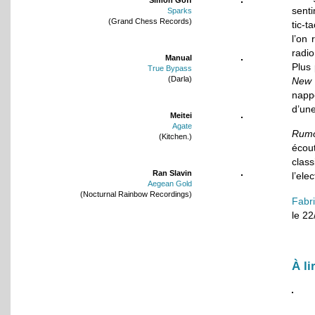
sent
Sparks
(Grand Chess Records)
tic-t
l’on
radio
Manual
Plus 
True Bypass
(Darla)
New 
napp
d’une
Meitei
Agate
Rumo
(Kitchen.)
écou
clas
Ran Slavin
l’ele
Aegean Gold
(Nocturnal Rainbow Recordings)
Fabr
le 2
À li