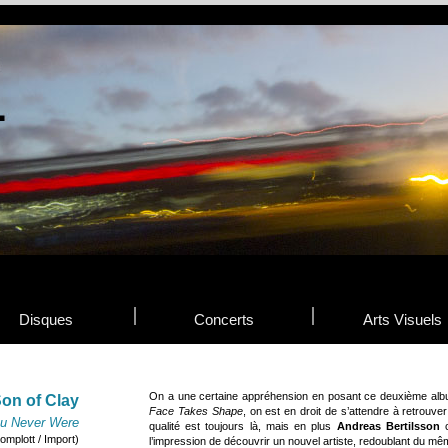
Disques
Concerts
Arts Visuels
On a une certaine appréhension en posant ce deuxième album
on of Clay
Face Takes Shape
, on est en droit de s’attendre à retrouv
ou Never Were
qualité est toujours là, mais en plus
Andreas Bertilsson
c
omplott / Import)
l’impression de découvrir un nouvel artiste, redoublant du mêm