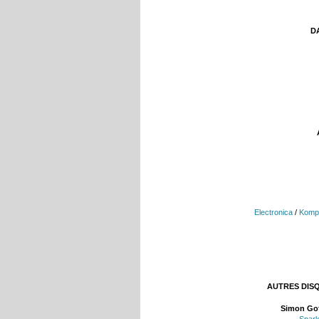
DA
Electronica
/
Kompl
AUTRES DIS
Simon Go
Spar