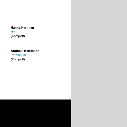
Hanna Hartman
H^2
(Komplott)
Andreas Bertilsson
Paramount
(Komplott)