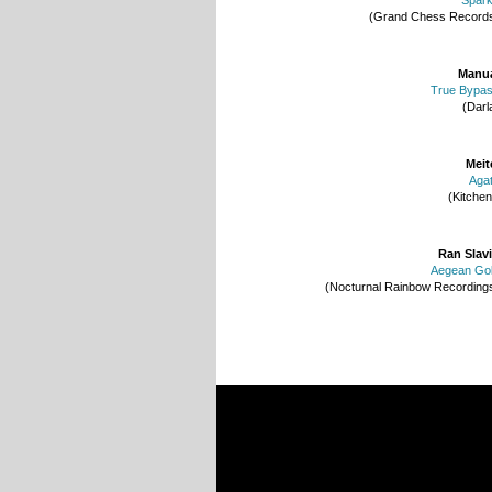
(Grand Chess Record
Manu
True Bypa
(Darl
Meit
Aga
(Kitchen
Ran Slav
Aegean Go
(Nocturnal Rainbow Recording