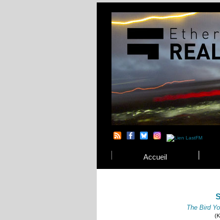
Accueil
S
The Bird Y
(K