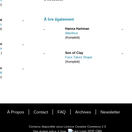
s)
À lire également
al
ss
a)
Hanna Hartman
Ailanthus
(Komplott)
ei
te
.)
Son of Clay
Face Takes Shape
(Komplott)
in
ld
s)
À Propos
Contact
FAQ
Archives
Newsletter
Contenu disponible sous
Licence Creative Commons 2.0
Site réalisé grâce à Spip