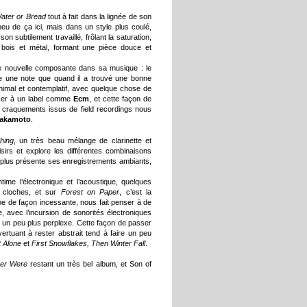
ater or Bread
tout à fait dans la lignée de son
 peu de ça ici, mais dans un style plus coulé,
 subtilement travaillé, frôlant la saturation,
 bois et métal, formant une pièce douce et
ne nouvelle composante dans sa musique : le
oue une note que quand il a trouvé une bonne
inimal et contemplatif, avec quelque chose de
nser à un label comme
Ecm
, et cette façon de
s craquements issus de field recordings nous
Sakamoto
.
hing
, un très beau mélange de clarinette et
isirs et explore les différentes combinaisons
plus présente ses enregistrements ambiants,
time l’électronique et l’acoustique, quelques
 cloches, et sur
Forest on Paper
, c’est la
e de façon incessante, nous fait penser à de
e, avec l’incursion de sonorités électroniques
re un peu plus perplexe. Cette façon de passer
ertuant à rester abstrait tend à faire un peu
t Alone
et
First Snowflakes, Then Winter Fall
.
ver Were
restant un très bel album, et Son of