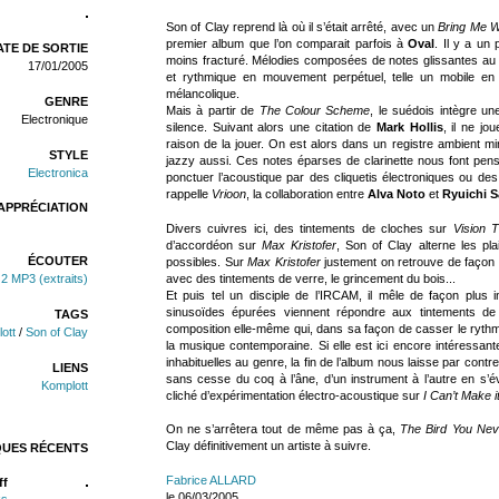
Son of Clay reprend là où il s’était arrêté, avec un
Bring Me W
premier album que l’on comparait parfois à
Oval
. Il y a un
TE DE SORTIE
moins fracturé. Mélodies composées de notes glissantes au son
17/01/2005
et rythmique en mouvement perpétuel, telle un mobile en
mélancolique.
GENRE
Mais à partir de
The Colour Scheme
, le suédois intègre u
Electronique
silence. Suivant alors une citation de
Mark Hollis
, il ne j
raison de la jouer. On est alors dans un registre ambient m
STYLE
jazzy aussi. Ces notes éparses de clarinette nous font pe
Electronica
ponctuer l’acoustique par des cliquetis électroniques ou de
rappelle
Vrioon
, la collaboration entre
Alva Noto
et
Ryuichi 
APPRÉCIATION
Divers cuivres ici, des tintements de cloches sur
Vision T
d’accordéon sur
Max Kristofer
, Son of Clay alterne les pla
ÉCOUTER
possibles. Sur
Max Kristofer
justement on retrouve de façon 
avec des tintements de verre, le grincement du bois...
2 MP3 (extraits)
Et puis tel un disciple de l’IRCAM, il mêle de façon plus in
sinusoïdes épurées viennent répondre aux tintements de
TAGS
composition elle-même qui, dans sa façon de casser le rythm
ott
/
Son of Clay
la musique contemporaine. Si elle est ici encore intéressant
inhabituelles au genre, la fin de l’album nous laisse par cont
LIENS
sans cesse du coq à l’âne, d’un instrument à l’autre en s’év
Komplott
cliché d’expérimentation électro-acoustique sur
I Can’t Make i
On ne s’arrêtera tout de même pas à ça,
The Bird You Ne
Clay définitivement un artiste à suivre.
QUES RÉCENTS
Fabrice ALLARD
ff
le 06/03/2005
ks