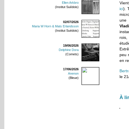
Vient
Ellen Arkbro
(Institut Suédois)
ici
). 
micr
une 
02/07/2026
Vlad
Maria W Horn & Mats Erlandsson
(Institut Suédois)
insta
rois,
étudi
19/06/2026
Extrê
Delphine Dora
(Comets)
peu n
en re
17/06/2026
Bert
Anenon
le 2
(Bleue)
À li