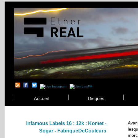
Accueil
Disques
Avan
Infamous Labels 16 : 12k : Komet -
lesq
Sogar - FabriqueDeCouleurs
morc