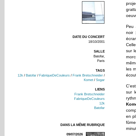
proje
gratt
oeuv
Peu 
noir 
DATE DU CONCERT
écra
18/10/2001
Celle
sur 
SALLE
Batofar,
morc
Paris
même
les m
TAGS
écou
12k
/
Batofar
/
FabriqueDeCouleurs
/
Frank Bretschneider
/
Komet
/
Sogar
C’es
LIENS
sur 
Frank Bretschneider
ryth
FabriqueDeCouleurs
12k
Kom
Batofar
compa
en p
fûme
DANS LA MÊME RUBRIQUE
minu
09/07/2026