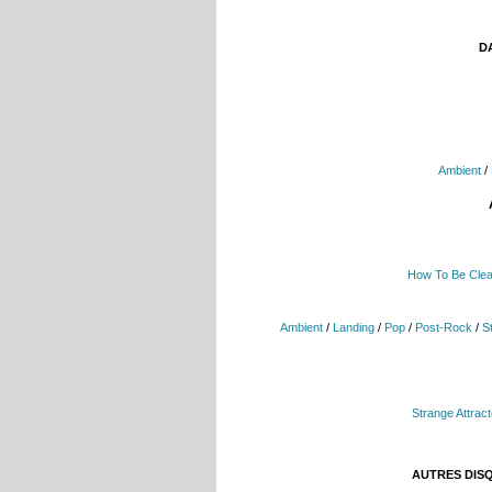
DA
Ambient
/
How To Be Clea
Ambient
/
Landing
/
Pop
/
Post-Rock
/
S
Strange Attrac
AUTRES DIS