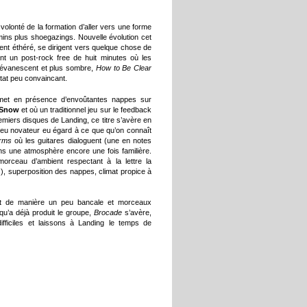
la volonté de la formation d’aller vers une forme
ns plus shoegazings. Nouvelle évolution cet
nt éthéré, se dirigent vers quelque chose de
nt un post-rock free de huit minutes où les
s évanescent et plus sombre,
How to Be Clear
tat peu convaincant.
et en présence d’envoûtantes nappes sur
 Snow
et où un traditionnel jeu sur le feedback
emiers disques de Landing, ce titre s’avère en
eu novateur eu égard à ce que qu’on connaît
Arms
où les guitares dialoguent (une en notes
ns une atmosphère encore une fois familière.
morceau d’ambient respectant à la lettre la
), superposition des nappes, climat propice à
vant de manière un peu bancale et morceaux
u’a déjà produit le groupe,
Brocade
s’avère,
ifficiles et laissons à Landing le temps de