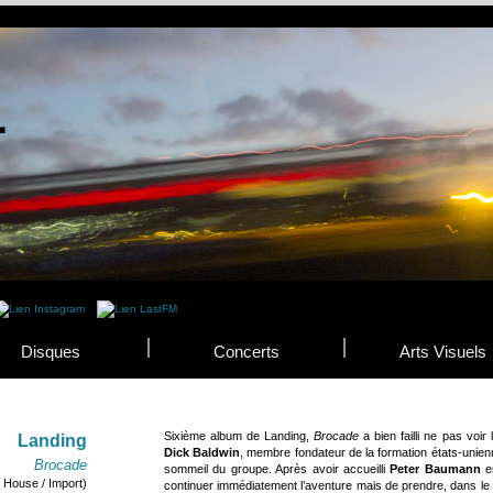
Disques
Concerts
Arts Visuels
Sixième album de Landing,
Brocade
a bien failli ne pas voir
Landing
Dick Baldwin
, membre fondateur de la formation états-unienn
Brocade
sommeil du groupe. Après avoir accueilli
Peter Baumann
en
o House / Import)
continuer immédiatement l’aventure mais de prendre, dans l