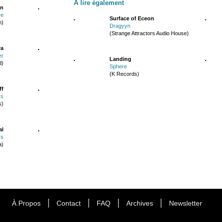
À lire également
n
re
Surface of Eceon
n)
Dragyyn
(Strange Attractors Audio House)
ra
er
Landing
d)
Sphere
(K Records)
ff
ks
s)
al
ss
a)
À Propos
Contact
FAQ
Archives
Newsletter