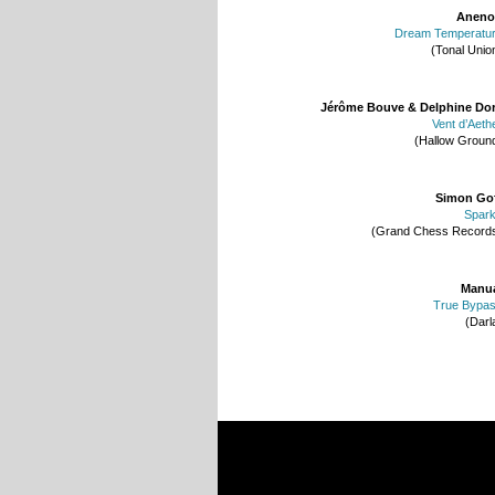
Aneno
Dream Temperatu
(Tonal Unio
Jérôme Bouve & Delphine Do
Vent d’Aeth
(Hallow Groun
Simon Go
Spar
(Grand Chess Record
Manu
True Bypa
(Darl