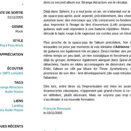
dont ce second album sur Strange Attractors est le résultat.
Déjà dans
Sphere
, il y a tout juste un an, on s’attardait sur 
TE DE SORTIE
de space-pop après avoir arpenté, précédemment, des chemi
01/11/2005
automne avec des morceaux qui, s’ils conservent ce fondeme
plus improvisé à l’image du titre d’ouverture (
Loft
) proposa
GENRE
guitares wah-wah répondent à une batterie répétitive. Moin
Rock
déroule le tapis rouge à de rageuses six-cordes pour un résul
STYLE
Plus proche de la space-pop de l’album précédent,
Yon
m
Pop
/
Post-Rock
lesquelles se pose par moments la voix lointaine d’
Adrienne
de guitares est également mis en place. Direct héritier des pr
APPRÉCIATION
même temps un peu daté, un rien nostalgique et forcément p
déjà du groupe. Ambiance également alanguie dans
Spiral 
détachées, l’autre en slides accompagnés de distorsion) da
ÉCOUTER
Enfin, l’album se clôt par
Music for Three Synthetizers
, 
promesse de son titre : lent développement (dix-sept minutes
r (MP3 complet)
l’abandon.
TAGS
Dès lors, entre titres où l’improvisation est mise en a
trange Attractors
évanescents classiques, n’apportant pas grand-chose à ce q
Audio House
en définitive, plutôt décevant. Mais ne soyons pas trop d
s’acclimater à sa nouvelle formation.
LIENS
Landing
François Bousquet
tors Audio House
le 03/11/2005
QUES RÉCENTS