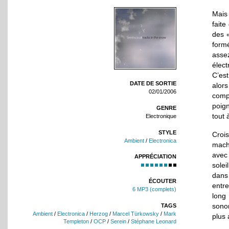
Mais
faite
des 
form
asse
élec
C’es
DATE DE SORTIE
alor
02/01/2006
comp
poign
GENRE
tout 
Electronique
STYLE
Croi
Ambient
/
Electronica
mach
avec
APPRÉCIATION
solei
dans
ÉCOUTER
entre
6 MP3 (complets)
long 
sono
TAGS
Ambient
/
Electronica
/
Herzog
/
Marcel Türkowsky
/
Mark
plus 
Templeton
/
OCP
/
Serein
/
Stéphane Leonard