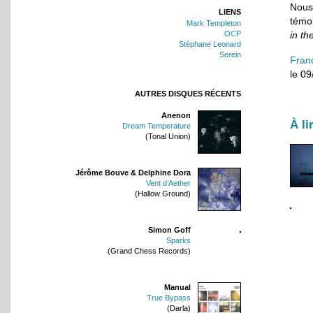
Nous
LIENS
témo
Mark Templeton
OCP
in t
Stéphane Leonard
Serein
Fran
le 0
AUTRES DISQUES RÉCENTS
Anenon
À li
Dream Temperature
(Tonal Union)
Jérôme Bouve & Delphine Dora
Vent d’Aether
(Hallow Ground)
Simon Goff
Sparks
(Grand Chess Records)
Manual
True Bypass
(Darla)