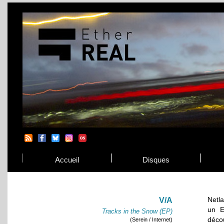
Accueil
Disques
Netla
V/A
un E
Tracks in the Snow (EP)
déco
(Serein / Internet)