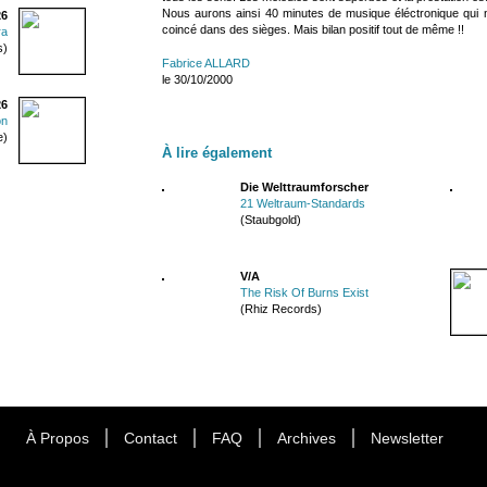
Nous aurons ainsi 40 minutes de musique éléctronique qui 
26
coincé dans des sièges. Mais bilan positif tout de même !!
ra
s)
Fabrice ALLARD
le 30/10/2000
26
on
e)
À lire également
Die Welttraumforscher
21 Weltraum-Standards
(Staubgold)
V/A
The Risk Of Burns Exist
(Rhiz Records)
À Propos
Contact
FAQ
Archives
Newsletter