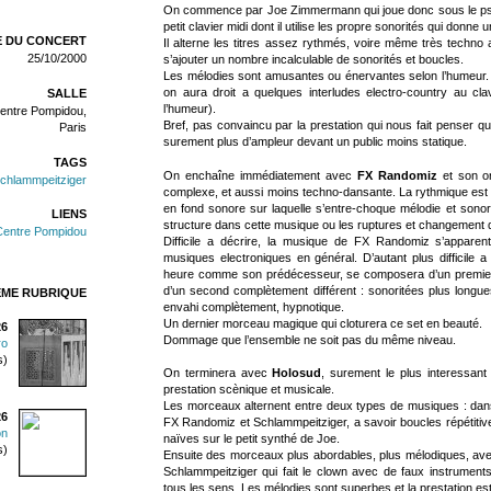
On commence par Joe Zimmermann qui joue donc sous le 
petit clavier midi dont il utilise les propre sonorités qui donne
 DU CONCERT
Il alterne les titres assez rythmés, voire même très techno
25/10/2000
s’ajouter un nombre incalculable de sonorités et boucles.
Les mélodies sont amusantes ou énervantes selon l’humeur. 
on aura droit a quelques interludes electro-country au clav
SALLE
l’humeur).
entre Pompidou,
Bref, pas convaincu par la prestation qui nous fait penser que
Paris
surement plus d’ampleur devant un public moins statique.
TAGS
On enchaîne immédiatement avec
FX Randomiz
et son or
chlammpeitziger
complexe, et aussi moins techno-dansante. La rythmique est 
en fond sonore sur laquelle s’entre-choque mélodie et sonor
LIENS
structure dans cette musique ou les ruptures et changement d
Centre Pompidou
Difficile a décrire, la musique de FX Randomiz s’appare
musiques electroniques en général. D’autant plus difficile 
heure comme son prédécesseur, se composera d’un premier
d’un second complètement différent : sonoritées plus long
ÊME RUBRIQUE
envahi complètement, hypnotique.
Un dernier morceau magique qui cloturera ce set en beauté.
26
Dommage que l’ensemble ne soit pas du même niveau.
ro
s)
On terminera avec
Holosud
, surement le plus interessant
prestation scènique et musicale.
Les morceaux alternent entre deux types de musiques : dans
26
FX Randomiz et Schlammpeitziger, a savoir boucles répétitive
on
naïves sur le petit synthé de Joe.
s)
Ensuite des morceaux plus abordables, plus mélodiques, avec
Schlammpeitziger qui fait le clown avec de faux instruments
tous les sens. Les mélodies sont superbes et la prestation est