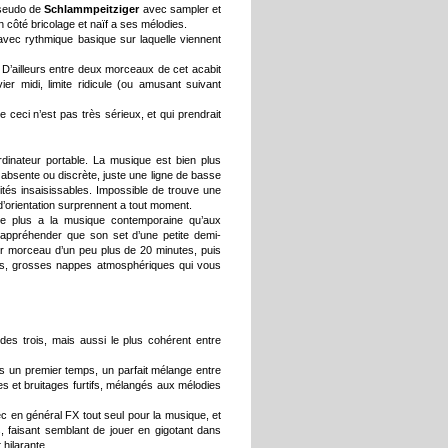
pseudo de
Schlammpeitziger
avec sampler et
 un côté bricolage et naïf a ses mélodies.
 avec rythmique basique sur laquelle viennent
D’ailleurs entre deux morceaux de cet acabit
ier midi, limite ridicule (ou amusant suivant
 ceci n’est pas très sérieux, et qui prendrait
dinateur portable. La musique est bien plus
absente ou discrète, juste une ligne de basse
ités insaisissables. Impossible de trouve une
’orientation surprennent a tout moment.
nte plus a la musique contemporaine qu’aux
a appréhender que son set d’une petite demi-
 morceau d’un peu plus de 20 minutes, puis
ues, grosses nappes atmosphériques qui vous
 des trois, mais aussi le plus cohérent entre
 un premier temps, un parfait mélange entre
s et bruitages furtifs, mélangés aux mélodies
 en général FX tout seul pour la musique, et
, faisant semblant de jouer en gigotant dans
 hilarante.