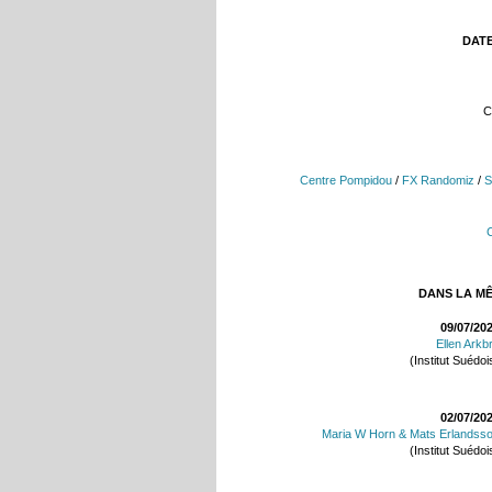
DATE
C
Centre Pompidou
/
FX Randomiz
/
S
DANS LA M
09/07/20
Ellen Arkb
(Institut Suédoi
02/07/20
Maria W Horn & Mats Erlandss
(Institut Suédoi