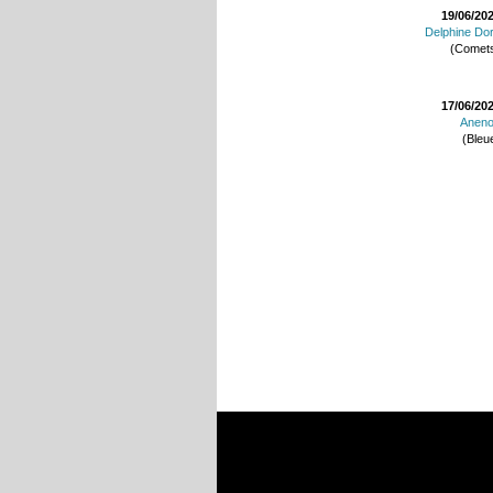
19/06/20
Delphine Do
(Comet
17/06/20
Anen
(Bleu