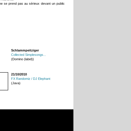
ne se prend pas au sérieux devant un public
Schlammpeitziger
Collected Simplesongs...
(Domino (label))
21/10/2010
FX Randomiz / DJ Elephant
(Java)