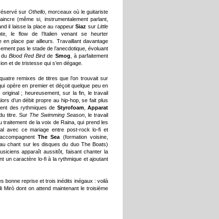
réservé sur
Othello
, morceaux où le guitariste
incre (même si, instrumentalement parlant,
and il laisse la place au rappeur
Siaz
sur
Little
e, le flow de l’Italien venant se heurter
 en place par ailleurs. Travaillant davantage
ent pas le stade de l’anecdotique, évoluant
e du
Blood Red Bird
de
Smog
, à parfaitement
ion et de tristesse qui s’en dégage.
quatre remixes de titres que l’on trouvait sur
ui opère en premier et déçoit quelque peu en
riginal ; heureusement, sur la fin, le travail
lors d’un débit propre au hip-hop, se fait plus
lement des rythmiques de
Styrofoam
,
Apparat
du titre. Sur
The Swimming Season
, le travail
u traitement de la voix de Raina, qui prend les
al avec ce mariage entre post-rock lo-fi et
ccompagnent
The Sea
(formation voisine,
au chant sur les disques du duo The Boats)
siciens apparaît aussitôt, faisant chanter la
nt un caractère lo-fi à la rythmique et ajoutant
bonne reprise et trois inédits inégaux : voilà
di Mirò dont on attend maintenant le troisième