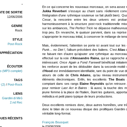
En ce qui concerne les nouveaux morceaux, on sera assez 
Jukka Reverberi
s’essaye au chant sans réellement conva
TE DE SORTIE
l’intégration d’une rythmique soutenue se fait plutôt bien). Qu
12/06/2006
Cesar
, la rencontre entre les deux univers est probant
harmonieusement à la structure post-rock traditionnelle mise
GENRE
sur les ambiances,
The Perfect Trick
ne dépasse malheureusem
Rock
trop peu. En revanche, le quatuor parvient, dans sa repris
s’approprier le morceau initial, à conserver le mélange de tens
STYLE
Post-Rock
Mais, évidemment, l’attention se porte ici avant tout sur les 
Punk… no Diet !
, l’album précédent des Italiens. C’est
Alias
q
APPRÉCIATION
ne faisant rien d’autre qu’ajouter une rythmique au morceau o
effectué sur la voix d’
Alessandro Raina
, qui se rapproche a
intéressant.
Once Again a Fond Farewell
bénéficiait initia
ÉCOUTER
les renforce avant de les dédoubler dans la seconde moitié 
d’
Hood
est immédiatement identifiable, tant du point de vue d
lo (MP3 complet)
atours de celle de
Chris Adams
, qu’au niveau instrument
éléments électroniques. Enfin, les excellents
The Boats
a
TAGS
comptant dans ses rangs
Elaine Reynolds
qu’on retrouve 
w (2)
/
Post-Rock
pour remixer
Last Act in Baires
: là aussi, la touche des mu
jeune femme à la place de l’Italien, ôtant les guitares, apporta
LIENS
mélodica et petit piano typique de leurs productions.
Giardini di Mirò
2.nd Rec
Deux excellents remixes donc, deux autres honnêtes, une très 
donc le bilan de ce nouveau disque des prolifiques Giardini 
véritable long-format.
QUES RÉCENTS
François Bousquet
le 03/08/2006
n