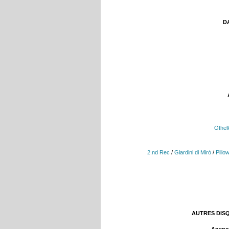
DA
Othel
2.nd Rec
/
Giardini di Mirò
/
Pillo
AUTRES DIS
Aneno