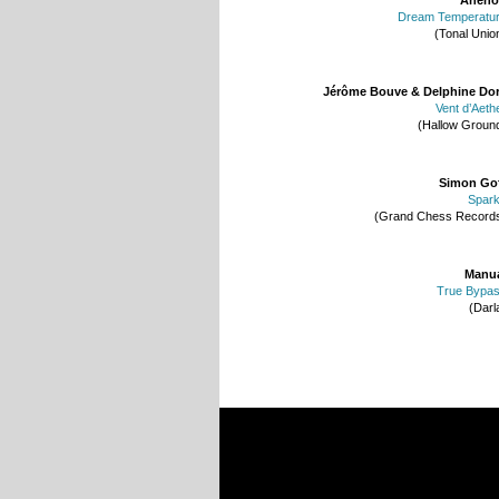
Dream Temperatu
(Tonal Unio
Jérôme Bouve & Delphine Do
Vent d’Aeth
(Hallow Groun
Simon Go
Spar
(Grand Chess Record
Manu
True Bypa
(Darl