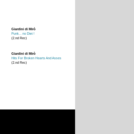
Giardini di Mirò
Punk... no Diet !
(2.nd Rec)
Giardini di Mirò
Hits For Broken Hearts And Asses
(2.nd Rec)