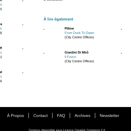
re
n)
À lire également
ra
er
Pillow
d)
From Dusk To Dawn
(City Centre Offices)
ff
ks
Giardini Di Mirò
s)
Il Fuoco
(City Centre Offices)
al
ss
a)
À Propos
Contact
FAQ
Archives
Newsletter
Contenu disponible sous
Licence Creative Commons 2.0