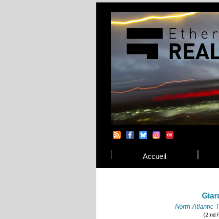
Accueil
Giar
North Atlantic 
(2.nd 