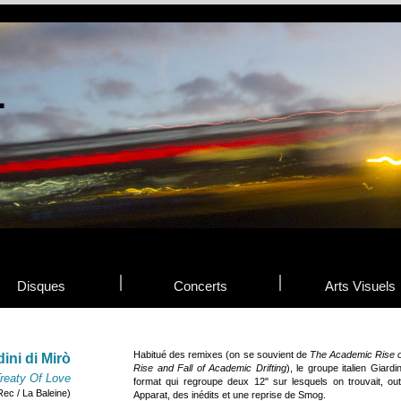
Disques
Concerts
Arts Visuels
Habitué des remixes (on se souvient de
The Academic Rise of
dini di Mirò
Rise and Fall of Academic Drifting
), le groupe italien Giard
Treaty Of Love
format qui regroupe deux 12" sur lesquels on trouvait, ou
Rec / La Baleine)
Apparat, des inédits et une reprise de Smog.