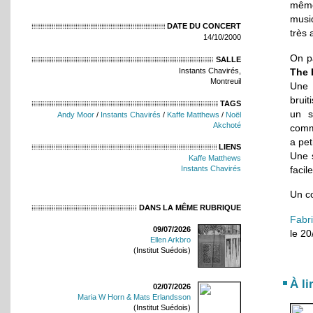
même
musi
DATE DU CONCERT
très 
14/10/2000
On p
SALLE
The 
Instants Chavirés,
Montreuil
Une 
bruit
TAGS
un s
Andy Moor
/
Instants Chavirés
/
Kaffe Matthews
/
Noël
Akchoté
comme
a pet
LIENS
Une 
Kaffe Matthews
facil
Instants Chavirés
Un co
DANS LA MÊME RUBRIQUE
Fabr
09/07/2026
le 2
Ellen Arkbro
(Institut Suédois)
À li
02/07/2026
Maria W Horn & Mats Erlandsson
(Institut Suédois)