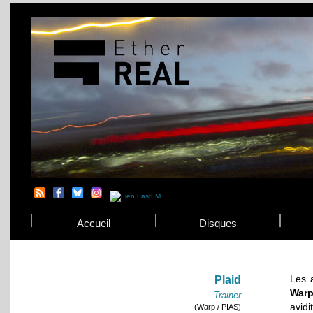
Accueil
Disques
Les a
Plaid
War
Trainer
avidi
(Warp / PIAS)