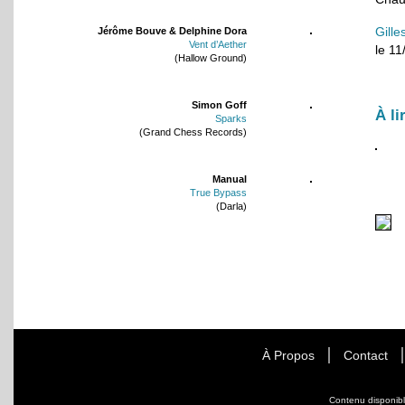
Gille
Jérôme Bouve & Delphine Dora
Vent d’Aether
le 1
(Hallow Ground)
Simon Goff
À li
Sparks
(Grand Chess Records)
Manual
True Bypass
(Darla)
À Propos
Contact
Contenu disponib