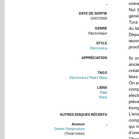
notre
Nul 
DATE DE SORTIE
géné
10/07/2000
Tura
du la
GENRE
Electronique
Depui
œuvr
STYLE
proof
Electronica
Ils o
APPRÉCIATION
ancie
créat
TAGS
liées
Electronica
/
Plaid
/
Warp
On e
LIENS
comp
Plaid
elect
Warp
pièc
loun
L’en
AUTRES DISQUES RÉCENTS
compo
Anenon
qui n
Dream Temperature
d’une
(Tonal Union)
Chau