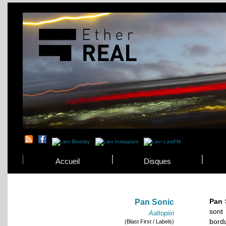
Accueil
Disques
Pan 
Pan Sonic
sont
Aaltopiiri
bordu
(Blast First / Labels)