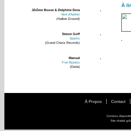
À li
Jérôme Bouve & Delphine Dora
Vent d’Aether
(Hallow Ground)
Simon Goff
Sparks
(Grand Chess Records)
Manual
True Bypass
(Darla)
À Propos
Contact
Contenu disponib
Site réalisé gr