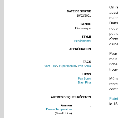
On re
DATE DE SORTIE
auss
19/02/2001
maitr
Dans
GENRE
nouv
Electronique
petit
STYLE
Kone
Expérimental
d’une
APPRÉCIATION
Pour
mais 
TAGS
riche
Blast First
/
Expérimental
/
Pan Sonic
trouv
LIENS
Mêm
Pan Sonic
Blast First
rest
contr
AUTRES DISQUES RÉCENTS
Fabr
le 1
Anenon
Dream Temperature
(Tonal Union)