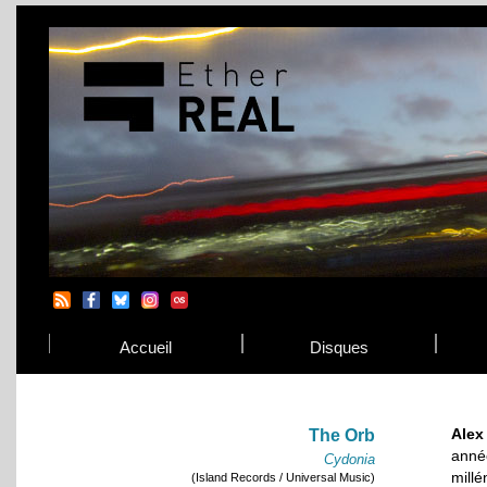
Accueil
Disques
Alex
The Orb
anné
Cydonia
mill
(Island Records / Universal Music)