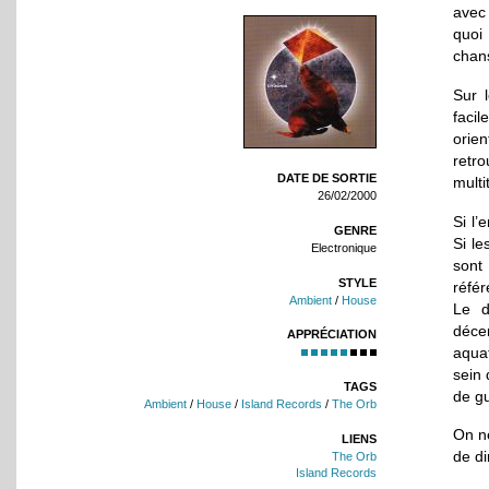
ave
quoi
chans
Sur 
faci
orie
retr
DATE DE SORTIE
multi
26/02/2000
Si l’
GENRE
Si le
Electronique
sont
STYLE
réfé
Ambient
/
House
Le d
déce
APPRÉCIATION
aquat
sein 
TAGS
de g
Ambient
/
House
/
Island Records
/
The Orb
On ne
LIENS
de di
The Orb
Island Records