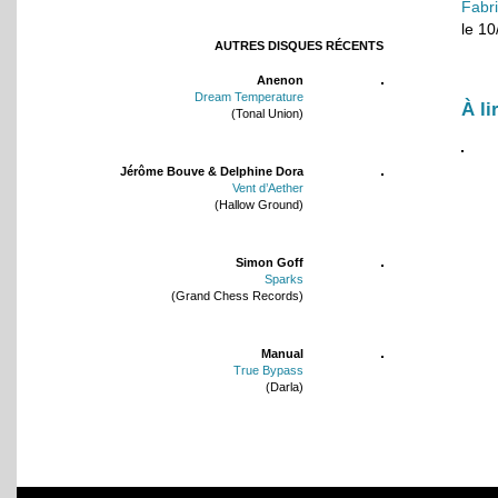
Fabr
le 1
AUTRES DISQUES RÉCENTS
Anenon
Dream Temperature
À li
(Tonal Union)
Jérôme Bouve & Delphine Dora
Vent d’Aether
(Hallow Ground)
Simon Goff
Sparks
(Grand Chess Records)
Manual
True Bypass
(Darla)