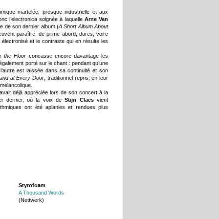
mique martelée, presque industrielle et aux
nc l’electronica soignée à laquelle
Arne Van
gne de son dernier album (
A Short Album About
euvent paraître, de prime abord, dures, voire
électronisé et le contraste qui en résulte les
k the Floor
concasse encore davantage les
 également porté sur le chant : pendant qu’une
’autre est laissée dans sa continuité et son
and at Every Door
, traditionnel repris, en leur
s mélancolique.
 avait déjà appréciée lors de son concert à la
er dernier, où la voix de
Stijn Claes
vient
rythmiques ont été aplanies et rendues plus
Styrofoam
A Thousand Words
(Nettwerk)