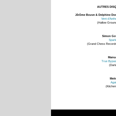
AUTRES DIS
Jérôme Bouve & Delphine Do
Vent d’Aeth
(Hallow Groun
Simon Go
Spar
(Grand Chess Record
Manu
True Bypa
(Darl
Meit
Aga
(Kitchen