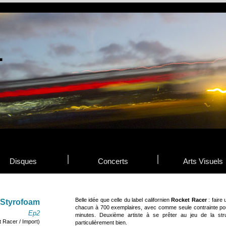
Disques
Concerts
Arts Visuels
Belle idée que celle du label californien
Rocket Racer
: faire
Styrofoam
chacun à 700 exemplaires, avec comme seule contrainte po
Ep2
minutes. Deuxième artiste à se prêter au jeu de la str
 Racer / Import)
particulièrement bien.