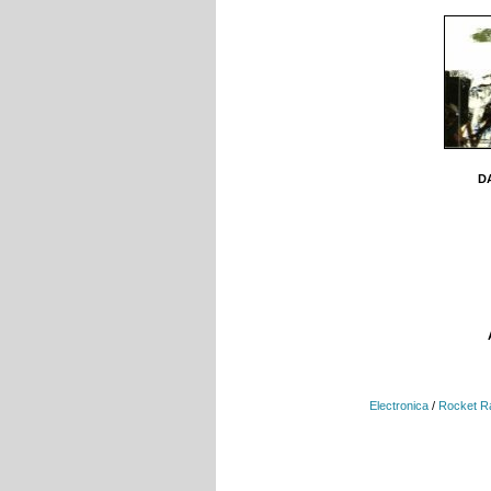
DA
Electronica
/
Rocket R