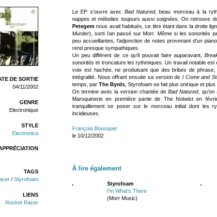
Le EP s’ouvre avec
Bad Natured
, beau morceau à la ryth
nappes et mélodies toujours aussi soignées. On retrouve do
Petegem
nous avait habitués, ce titre étant dans la droite li
Murder
), sorti l’an passé sur Morr. Même si les sonorités p
peu accueillantes, l’adjonction de notes provenant d’un piano 
rend presque sympathiques.
Un peu différent de ce qu’il pouvait faire auparavant,
Brea
sonorités et troncature les rythmiques. Un travail notable est
voix est hachée, ne produisant que des bribes de phrase, l
intégralité. Nous offrant ensuite sa version de
I Come and St
TE DE SORTIE
temps, par
The Byrds
, Styrofoam se fait plus onirique et plu
04/11/2002
On termine avec la version chantée de
Bad Natured
, qu’on
Maroquinerie en première partie de The Notwist en févri
GENRE
tranquillement se poser sur le morceau initial dont les 
Electronique
incidieuses.
STYLE
François Bousquet
Electronica
le 10/12/2002
APPRÉCIATION
À lire également
TAGS
acer
/
Styrofoam
Styrofoam
I’m What’s There
LIENS
(Morr Music)
Rocket Racer