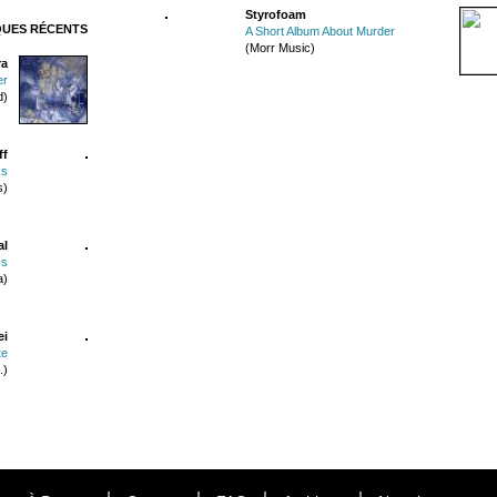
Styrofoam
QUES RÉCENTS
A Short Album About Murder
(Morr Music)
ra
er
d)
ff
ks
s)
al
ss
a)
ei
te
.)