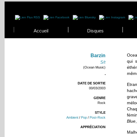
Accueil
Disques
Ocean
Barzin
qui 
S/t
éthé
(Ocean Music)
même
DATE DE SORTIE
Etran
00/03/2003
hach
grav
GENRE
mélod
Rock
Chaq
STYLE
fémi
Ambient
/
Pop
/
Post-Rock
Blue
APPRÉCIATION
Malh