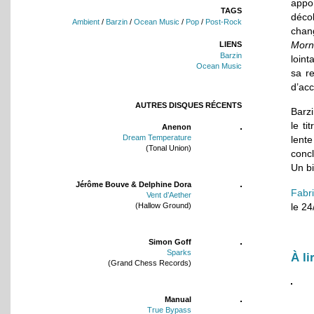
appo
TAGS
déco
Ambient
/
Barzin
/
Ocean Music
/
Pop
/
Post-Rock
chan
Morn
LIENS
Barzin
loint
Ocean Music
sa r
d’ac
AUTRES DISQUES RÉCENTS
Barzi
le ti
Anenon
Dream Temperature
lent
(Tonal Union)
concl
Un bi
Jérôme Bouve & Delphine Dora
Fabr
Vent d’Aether
(Hallow Ground)
le 2
Simon Goff
Sparks
À li
(Grand Chess Records)
Manual
True Bypass