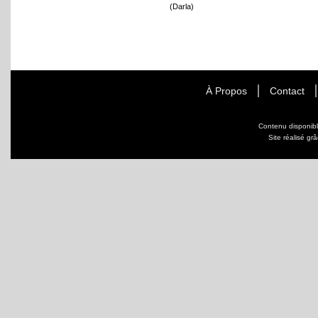
(Darla)
À Propos
Contact
Contenu disponib
Site réalisé gr