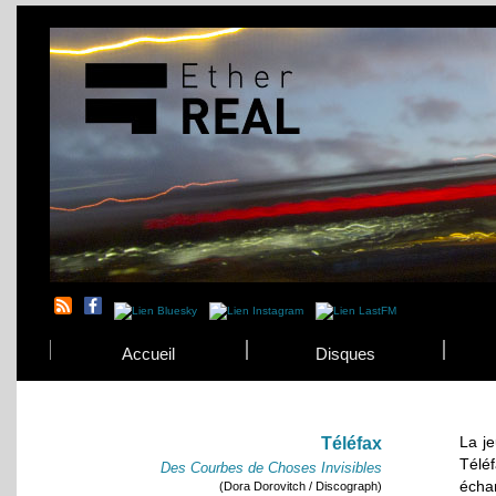
Accueil
Disques
La j
Téléfax
Télé
Des Courbes de Choses Invisibles
écha
(Dora Dorovitch / Discograph)