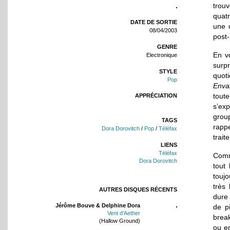
trou
quatr
DATE DE SORTIE
une 
08/04/2003
post-
GENRE
En v
Electronique
surpr
STYLE
quoti
Pop
Enva
toute
APPRÉCIATION
s’ex
grou
TAGS
rapp
Dora Dorovitch
/
Pop
/
Téléfax
trait
LIENS
Téléfax
Comm
Dora Dorovitch
tout
toujo
très
AUTRES DISQUES RÉCENTS
dure 
Jérôme Bouve & Delphine Dora
de p
Vent d’Aether
break
(Hallow Ground)
ou en