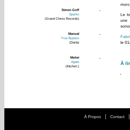
morce
Simon Goff
Le to
Sparks
(Grand Chess Records)
une 
sonor
Manual
Fabr
True Bypass
le 0
(Darla)
Meitei
Agate
À li
(Kitchen.)
À Propos
Contact