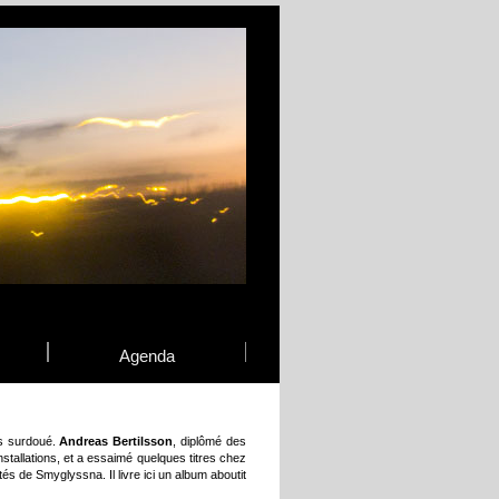
Agenda
is surdoué.
Andreas Bertilsson
, diplômé des
nstallations, et a essaimé quelques titres chez
és de Smyglyssna. Il livre ici un album aboutit