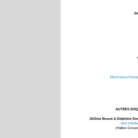
DA
Electronica
/
Kompl
AUTRES DIS
Jérôme Bouve & Delphine Do
Vent d’Aeth
(Hallow Groun