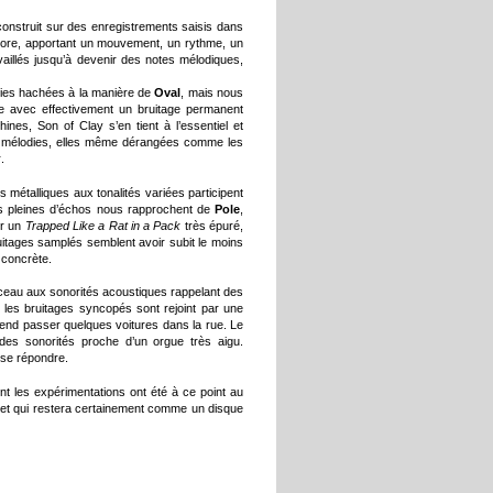
construit sur des enregistrements saisis dans
nore, apportant un mouvement, un rythme, un
vaillés jusqu’à devenir des notes mélodiques,
dies hachées à la manière de
Oval
, mais nous
ue avec effectivement un bruitage permanent
ines, Son of Clay s’en tient à l’essentiel et
es mélodies, elles même dérangées comme les
k
.
 métalliques aux tonalités variées participent
es pleines d’échos nous rapprochent de
Pole
,
ur un
Trapped Like a Rat in a Pack
très épuré,
ruitages samplés semblent avoir subit le moins
 concrète.
ceau aux sonorités acoustiques rappelant des
les bruitages syncopés sont rejoint par une
tend passer quelques voitures dans la rue. Le
 des sonorités proche d’un orgue très aigu.
 se répondre.
t les expérimentations ont été à ce point au
 et qui restera certainement comme un disque