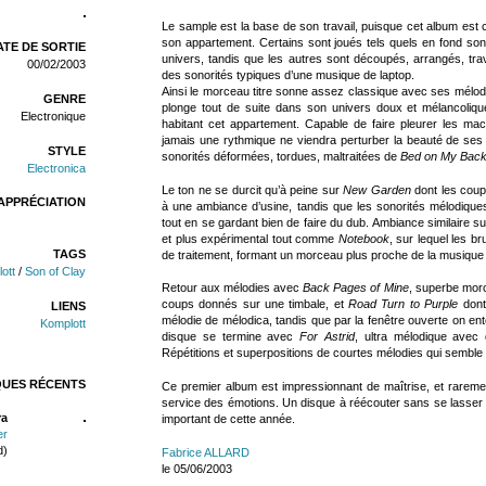
Le sample est la base de son travail, puisque cet album est 
son appartement. Certains sont joués tels quels en fond so
TE DE SORTIE
univers, tandis que les autres sont découpés, arrangés, tra
00/02/2003
des sonorités typiques d’une musique de laptop.
Ainsi le morceau titre sonne assez classique avec ses mélo
GENRE
plonge tout de suite dans son univers doux et mélancoliq
Electronique
habitant cet appartement. Capable de faire pleurer les mach
jamais une rythmique ne viendra perturber la beauté de s
STYLE
sonorités déformées, tordues, maltraitées de
Bed on My Bac
Electronica
Le ton ne se durcit qu’à peine sur
New Garden
dont les coups
APPRÉCIATION
à une ambiance d’usine, tandis que les sonorités mélodiqu
tout en se gardant bien de faire du dub. Ambiance similaire s
et plus expérimental tout comme
Notebook
, sur lequel les b
TAGS
de traitement, formant un morceau plus proche de la musique
ott
/
Son of Clay
Retour aux mélodies avec
Back Pages of Mine
, superbe mor
coups donnés sur une timbale, et
Road Turn to Purple
dont 
LIENS
mélodie de mélodica, tandis que par la fenêtre ouverte on en
Komplott
disque se termine avec
For Astrid
, ultra mélodique avec
Répétitions et superpositions de courtes mélodies qui semble
QUES RÉCENTS
Ce premier album est impressionnant de maîtrise, et raremen
service des émotions. Un disque à réécouter sans se lasser
ra
important de cette année.
er
d)
Fabrice ALLARD
le 05/06/2003