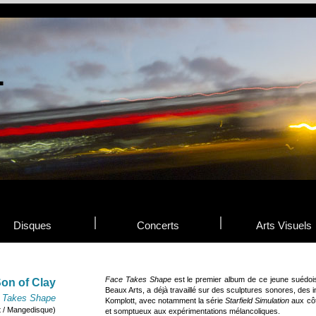
Disques
Concerts
Arts Visuels
Face Takes Shape
est le premier album de ce jeune suédo
on of Clay
Beaux Arts, a déjà travaillé sur des sculptures sonores, des i
 Takes Shape
Komplott, avec notamment la série
Starfield Simulation
aux côt
t / Mangedisque)
et somptueux aux expérimentations mélancoliques.