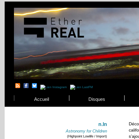
Accueil
Disques
Déco
n.ln
calif
Astronomy for Children
s’aj
(Highpoint Lowlife / Import)