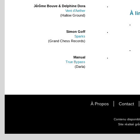
Jérôme Bouve & Delphine Dora
Vent d’Aether
À li
(Hallow Ground)
Simon Goff
Sparks
(Grand Chess Records)
Manual
True Bypass
(Darla)
À Propos
Contact
Contenu disponib
Site réalisé gr