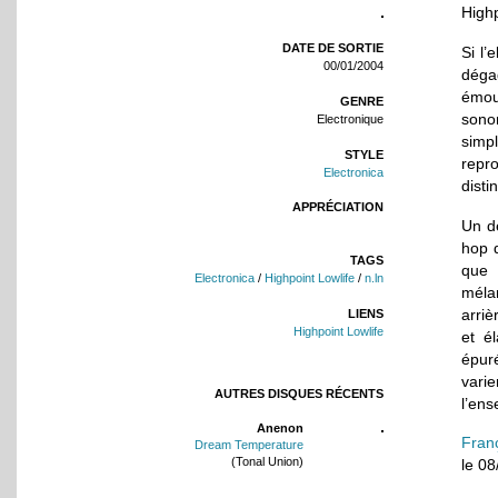
Highp
DATE DE SORTIE
Si l’
00/01/2004
déga
émou
GENRE
sono
Electronique
simp
STYLE
repr
Electronica
disti
APPRÉCIATION
Un d
hop
TAGS
que 
Electronica
/
Highpoint Lowlife
/
n.ln
méla
arriè
LIENS
Highpoint Lowlife
et é
épur
vari
AUTRES DISQUES RÉCENTS
l’ens
Anenon
Fran
Dream Temperature
(Tonal Union)
le 0