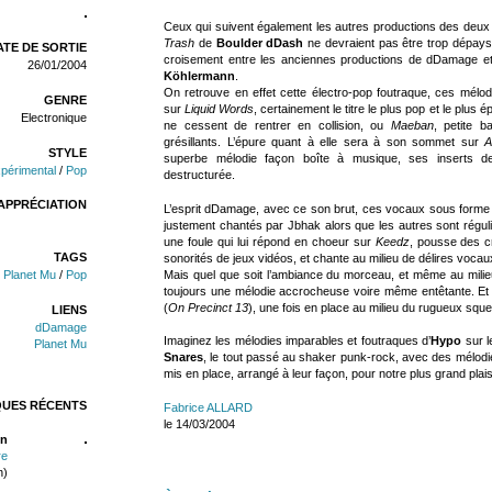
Ceux qui suivent également les autres productions des deux f
Trash
de
Boulder dDash
ne devraient pas être trop dépay
TE DE SORTIE
croisement entre les anciennes productions de dDamage et
26/01/2004
Köhlermann
.
On retrouve en effet cette électro-pop foutraque, ces mélo
GENRE
sur
Liquid Words
, certainement le titre le plus pop et le plu
Electronique
ne cessent de rentrer en collision, ou
Maeban
, petite b
grésillants. L’épure quant à elle sera à son sommet sur
A
STYLE
superbe mélodie façon boîte à musique, ses inserts d
périmental
/
Pop
destructurée.
APPRÉCIATION
L’esprit dDamage, avec ce son brut, ces vocaux sous forme de
justement chantés par Jbhak alors que les autres sont réguliè
une foule qui lui répond en choeur sur
Keedz
, pousse des c
TAGS
sonorités de jeux vidéos, et chante au milieu de délires vocaux
Mais quel que soit l’ambiance du morceau, et même au milie
/
Planet Mu
/
Pop
toujours une mélodie accrocheuse voire même entêtante. Et
(
On Precinct 13
), une fois en place au milieu du rugueux squel
LIENS
dDamage
Imaginez les mélodies imparables et foutraques d’
Hypo
sur l
Planet Mu
Snares
, le tout passé au shaker punk-rock, avec des mélodies 
mis en place, arrangé à leur façon, pour notre plus grand plaisi
QUES RÉCENTS
Fabrice ALLARD
le 14/03/2004
n
re
n)