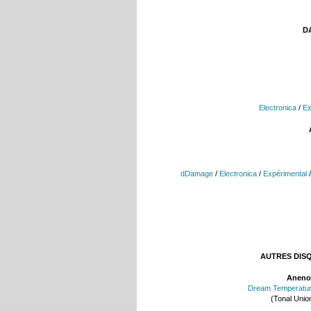
DA
Electronica
/
Ex
dDamage
/
Electronica
/
Expérimental
AUTRES DIS
Aneno
Dream Temperatu
(Tonal Unio