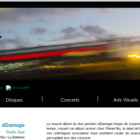
Disques
Concerts
Arts Visuels
Le nouvel album du duo parisien dDamage risque de surpre
dDamage
temps, voyant cet album arriver chez Planet Mu, le label de
Radio Ape
ces rythmiques syncopées nous semblent couler de source,
 Mu / La Baleine)
perceptible lors des concerts.