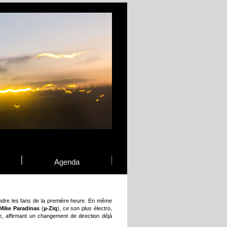
Agenda
ndre les fans de la première heure. En même
Mike Paradinas
(
µ-Ziq
), ce son plus électro,
 affirmant un changement de direction déjà