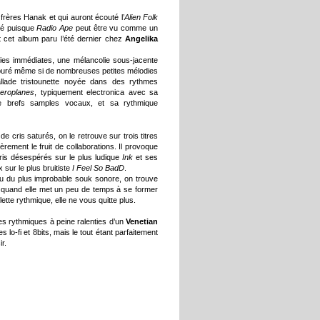
rères Hanak et qui auront écouté l’
Alien Folk
sé puisque
Radio Ape
peut être vu comme un
 cet album paru l’été dernier chez
Angelika
dies immédiates, une mélancolie sous-jacente
s épuré même si de nombreuses petites mélodies
allade tristounette noyée dans des rythmes
eroplanes
, typiquement electronica avec sa
e brefs samples vocaux, et sa rythmique
 cris saturés, on le retrouve sur trois titres
rement le fruit de collaborations. Il provoque
ris désespérés sur le plus ludique
Ink
et ses
 sur le plus bruitiste
I Feel So BadD
.
u du plus improbable souk sonore, on trouve
 quand elle met un peu de temps à se former
ette rythmique, elle ne vous quitte plus.
es rythmiques à peine ralenties d’un
Venetian
lo-fi et 8bits, mais le tout étant parfaitement
r.