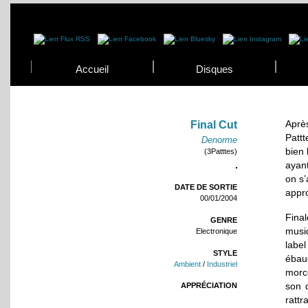
Accueil
Disques
Apr
Final Cut
Pattt
Denorme
bien 
(3Patttes)
ayant
on s’
DATE DE SORTIE
appr
00/01/2004
Fina
GENRE
musiq
Electronique
label
STYLE
ébau
Ambient
/
Industriel
morc
son q
APPRÉCIATION
ratt