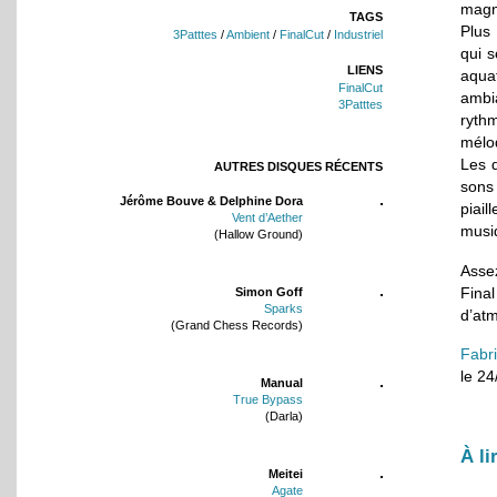
magn
TAGS
Plus
3Patttes
/
Ambient
/
FinalCut
/
Industriel
qui s
LIENS
aqua
FinalCut
ambi
3Patttes
ryth
mélod
Les d
AUTRES DISQUES RÉCENTS
sons 
Jérôme Bouve & Delphine Dora
piai
Vent d’Aether
musi
(Hallow Ground)
Assez
Fina
Simon Goff
Sparks
d’atm
(Grand Chess Records)
Fabr
le 2
Manual
True Bypass
(Darla)
À li
Meitei
Agate