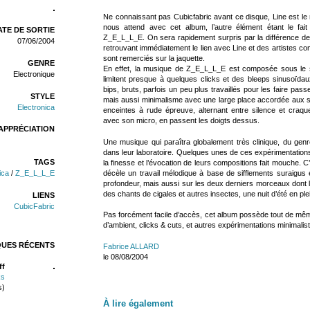
Ne connaissant pas Cubicfabric avant ce disque, Line est le 
nous attend avec cet album, l’autre élément étant le fait
TE DE SORTIE
Z_E_L_L_E. On sera rapidement surpris par la différence de
07/06/2004
retrouvant immédiatement le lien avec Line et des artistes 
sont remerciés sur la jaquette.
GENRE
En effet, la musique de Z_E_L_L_E est composée sous le s
Electronique
limitent presque à quelques clicks et des bleeps sinusoïda
bips, bruts, parfois un peu plus travaillés pour les faire pass
STYLE
mais aussi minimalisme avec une large place accordée aux 
Electronica
enceintes à rude épreuve, alternant entre silence et craque
avec son micro, en passent les doigts dessus.
APPRÉCIATION
Une musique qui paraîtra globalement très clinique, du gen
dans leur laboratoire. Quelques unes de ces expérimentations
TAGS
la finesse et l’évocation de leurs compositions fait mouche. C
décèle un travail mélodique à base de sifflements suraigus
ica
/
Z_E_L_L_E
profondeur, mais aussi sur les deux derniers morceaux dont l
des chants de cigales et autres insectes, une nuit d’été en p
LIENS
CubicFabric
Pas forcément facile d’accès, cet album possède tout de mê
d’ambient, clicks & cuts, et autres expérimentations minimalis
QUES RÉCENTS
Fabrice ALLARD
le 08/08/2004
ff
ks
s)
À lire également