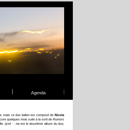
Agenda
te, mais ce duo italien est composé de
Nicola
ncore quelques mois suite à la sorti de
Rumors
llo.
rjctd : : nw
est le deuxième album du duo,