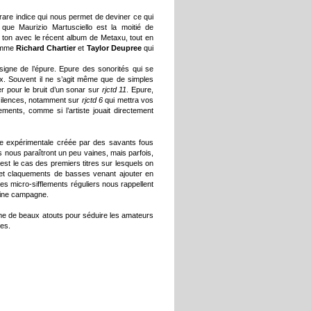
rare indice qui nous permet de deviner ce qui
 que Maurizio Martusciello est la moitié de
 ton avec le récent album de Metaxu, tout en
comme
Richard Chartier
et
Taylor Deupree
qui
igne de l’épure. Epure des sonorités qui se
ux. Souvent il ne s’agit même que de simples
er pour le bruit d’un sonar sur
rjctd 11
. Epure,
silences, notamment sur
rjctd 6
qui mettra vos
ments, comme si l’artiste jouait directement
re expérimentale créée par des savants fous
 nous paraîtront un peu vaines, mais parfois,
’est le cas des premiers titres sur lesquels on
 et claquements de basses venant ajouter en
es micro-sifflements réguliers nous rappellent
leine campagne.
me de beaux atouts pour séduire les amateurs
tes.