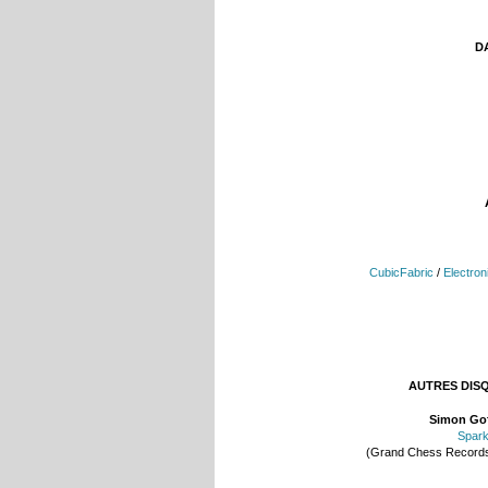
DA
CubicFabric
/
Electron
AUTRES DIS
Simon Go
Spar
(Grand Chess Record