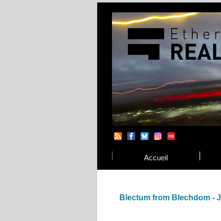
Accueil
Blectum from Blechdom - J