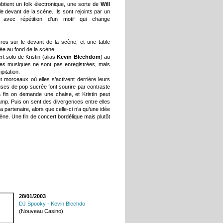
btient un folk électronique, une sorte de
Will
 devant de la scène. Ils sont rejoints par un
e avec répétition d’un motif qui change
cros sur le devant de la scène, et une table
tée au fond de la scène.
 solo de Kristin (alias
Kevin Blechdom
) au
i les musiques ne sont pas enregistrées, mais
pitation.
et morceaux où elles s’activent derrière leurs
euses de pop sucrée font sourire par contraste
a fin on demande une chaise, et Kristin peut
amp. Puis on sent des divergences entre elles
 partenaire, alors que celle-ci n’a qu’une idée
cène. Une fin de concert bordélique mais plutôt
28/01/2003
DJ Spooky - Kevin Blechdo
(Nouveau Casino)