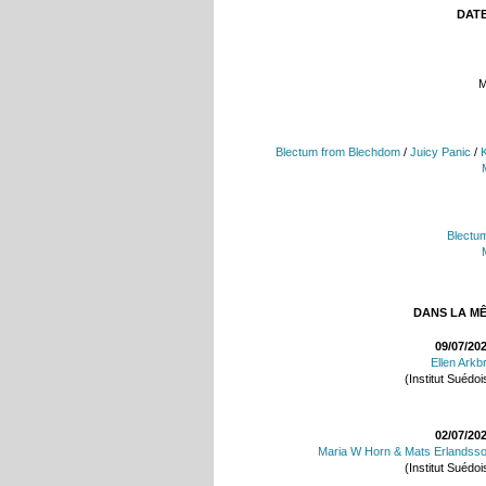
DATE
M
Blectum from Blechdom
/
Juicy Panic
/
Blectu
DANS LA M
09/07/20
Ellen Arkb
(Institut Suédoi
02/07/20
Maria W Horn & Mats Erlandss
(Institut Suédoi