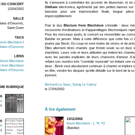
Ils s’amusent à contrefaire les accents de bluesman, et on o
 DU CONCERT
Oldham
electronica, agrémenté par des petites danses sur le
12/04/2002
bassiste pour une improvisation finale, longue pièc
imperceptiblement.
SALLE
ains d’Oeuvres,
Puis le duo
Blectum from Blechdom
s’installe : deux mi
Saint-Ouen
recouverte d’ordinateurs et d’appareillages électroniques reje
Pour les morceaux joués, le concert va ressembler au concert
TAGS
Batofar en janvier. Mais à cette différence que cette fois c
Kevin Blechdom
/
jouées par Bevin. Du coup on sent moins de stress et de préci
Mains d’Oeuvres
Elles alternent titres chantés (par Kristin seule ou en duo) 
machines. Leurs voix et leurs attitudes qui imitent les chant
LIENS
avec les paroles explicites de leurs chansons d’amour. A l
Kevin Blechdom
refaire son numéro très "comédie musicale" en imitant une v
m from Blechdom
deux : Bevin veut absolument continuer à chanter et implore sa
Mains d’Oeuvres
en tête, vendre les disques qu’elle déballe sur le bord de la s
joyeuse.
Bertrand Le Saux
,
Soizig Le Calvez
ÊME RUBRIQUE
le 17/04/2002
26
ro
s)
À lire également
13/11/2002
26
Kevin Blechdom - L ?K ?O
on
(Batofar)
s)