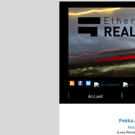
Accueil
Pekka 
Mad
(Love Recor