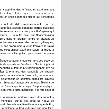
ile à appréhender, le finlandais expérimentant
llement au fil des années. Justement cette
vail en choisissant des pièces sur l’ensemble
ariété de styles impressionnante. Sous le
s saturées, laissant échapper parfois quelques
mpressionnant titre noisy intitulé
Organ
et qui
aturée. D’un autre côté, sur
Dodekafoninen
tion, dans un premier temps en grattant un
des basses saturées, des impros rythmiques,
ous son propre nom que l’on trouvera le travail
do électronique, expérimentation rythmique à
njo ou slide guitar, puis notes de piano
férence se portera toutefois vers ses oeuvres
its de son album
Buddhas of Golden Light
, et
coustique, tout en privilégiant l’aspect live de
îtes à rythmes, des sonorités de claviers
arie parfaitement à l’ensemble, donnant une
z électronique se confirme quand les claviers
est
Suvarnabhasagarbha
qui nous éblouira de
 de l’acoustique (effets que l’on peut appliquer
son timbre, ultra-mélodique, à la fois doux et
ire, résolument modernes avec des sonorités
le monopole. Sur le très beau
No Focus
de
d plan, à la manière d’une musique de film,
 un mélange foutraque de musique populaire,