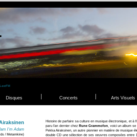
Disques
Concerts
Arts Visuels
Histoire de parfaire sa culture en musique électronique, et à 
Airaksinen
paru l’an dernier chez
Rune Grammofon
, voici un album se
am I’m Adam
Pekka Airaksinen, un autre pionnier en matière de musique él
ds / Metamkine)
double CD une sélection de ses oeuvres composées entre 1