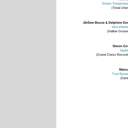
Dream Temperatu
(Tonal Unio
Jérôme Bouve & Delphine Do
Vent d’Aeth
(Hallow Groun
Simon Go
Spar
(Grand Chess Record
Manu
True Bypa
(Darl