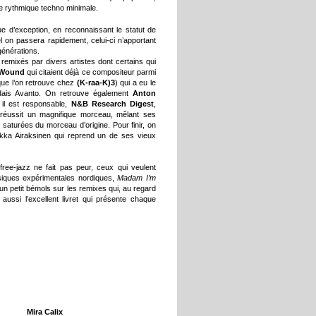
ne rythmique techno minimale.
sque d’exception, en reconnaissant le statut de
l on passera rapidement, celui-ci n’apportant
générations.
remixés par divers artistes dont certains qui
 Wound
qui citaient déjà ce compositeur parmi
ue l’on retrouve chez
(K-raa-K)3
) qui a eu le
andais Avanto. On retrouve également
Anton
 il est responsable,
N&B Research Digest
,
réussit un magnifique morceau, mêlant ses
aturées du morceau d’origine. Pour finir, on
ka Airaksinen qui reprend un de ses vieux
free-jazz ne fait pas peur, ceux qui veulent
siques expérimentales nordiques,
Madam I’m
n petit bémols sur les remixes qui, au regard
ussi l’excellent livret qui présente chaque
Mira Calix