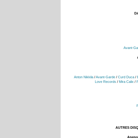
DA
Avant-Ga
Anton Nikkila
/
Avant-Garde
/
Curd Duca
/
Love Records
/
Mira Calix
/
AUTRES DIS
Aneno