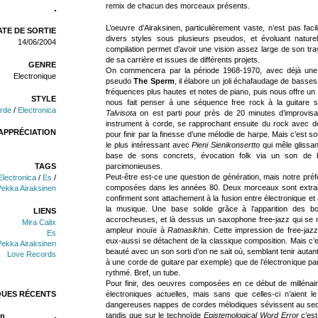
remix de chacun des morceaux présents.
L’oeuvre d’Airaksinen, particulièrement vaste, n’est pas fac
TE DE SORTIE
divers styles sous plusieurs pseudos, et évoluant nature
14/06/2004
compilation permet d’avoir une vision assez large de son tra
de sa carrière et issues de différents projets.
GENRE
On commencera par la période 1968-1970, avec déjà une v
Electronique
pseudo
The Sperm
, il élabore un joli échafaudage de basse
fréquences plus hautes et notes de piano, puis nous offre un i
STYLE
nous fait penser à une séquence free rock à la guitare s
rde
/
Electronica
Talvisota
on est parti pour près de 20 minutes d’improvisa
instrument à corde, se rapprochant ensuite du rock avec 
APPRÉCIATION
pour finir par la finesse d’une mélodie de harpe. Mais c’est s
le plus intéressant avec
Pieni Sienikonsertto
qui mêle glissan
base de sons concrets, évocation folk via un son de ba
parcimonieuses.
TAGS
Peut-être est-ce une question de génération, mais notre pré
Electronica
/
Es
/
composées dans les années 80. Deux morceaux sont extra
Pekka Airaksinen
confirment sont attachement à la fusion entre électronique et a
la musique. Une base solide grâce à l’apparition des bo
LIENS
accrocheuses, et là dessus un saxophone free-jazz qui se m
Mira Calix
ampleur inouïe à
Ratnasikhin
. Cette impression de free-jaz
Es
eux-aussi se détachent de la classique composition. Mais c’
Pekka Airaksinen
beauté avec un son sorti d’on ne sait où, semblant tenir autant
Love Records
à une corde de guitare par exemple) que de l’électronique par 
rythmé. Bref, un tube.
Pour finir, des oeuvres composées en ce début de milléna
QUES RÉCENTS
électroniques actuelles, mais sans que celles-ci n’aient 
dangereuses nappes de cordes mélodiques sévissent au secon
tandis que sur le technoïde
Epistemological Word Error
c’est
n