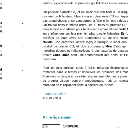
fanfare, expérimentale, improvisée qui fait des siennes sur u
re
n)
On pourrait s’arrêter là, et on dirait que l’on tient là un di
pionnier du finlandais. Mais il y a un deuxième CD sur leque
pas grand chose, et servant surtout à faire le lien entre deux 
ra
On trouve dans le même ordre, les 11 titres du premier CD, 
er
avaient déjà une affinité pour Airaksinen comme
Nurse With
d)
leurs influences sur leur premier album, ou le finlandais
Es
(q
privilège de jouer avec son compatriote au festival finl
Nikkilä
, une présence assez logique puisque le label dont
ff
produit ce double CD, et plus surprenant,
Mira Calix
qui 
ks
mélodies douces et mélancoliques à des textures de basses s
s)
trouve
Curd Duca
pour une compression des sons, et Pek
morceaux.
Pour les plus curieux, ceux à qui le mélange électronique/
al
remonter dans le temps et découvrir les prémices des mu
ss
Adam
est un disque à posséder absolument. On mettra juste u
a)
du premier disque resteront anecdotiques, mais on notera a
morceau en le replaçant dans la carrière de l’artiste.
Fabrice ALLARD
le 25/08/2004
À lire également
14/06/2001