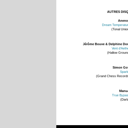
AUTRES DIS
Aneno
Dream Temperatu
(Tonal Unio
Jérôme Bouve & Delphine Do
Vent d’Aeth
(Hallow Groun
Simon Go
Spar
(Grand Chess Record
Manu
True Bypa
(Darl