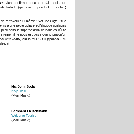
dge
vient confirmer cet état de fait tandis que
te ballade (qui peine cependant à toucher)
de retravailler lui-même
Over the Edge
: si la
nts à une petite guitare et l’ajout de quelques
 perd dans la superposition de boucles où sa
tre remix, il ne nous est pas inconnu puisqu’on
fect time remix)
sur le tour CD « japonais » du
délicat.
Ms. John Soda
No p. or d.
(Morr Music)
Bernhard Fleischmann
Welcome Tourist
(Morr Music)