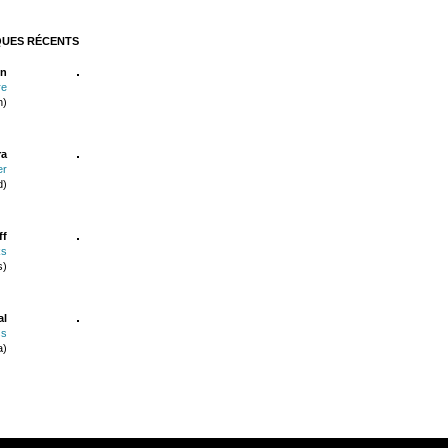
QUES RÉCENTS
n
re
n)
ra
er
d)
ff
ks
s)
al
ss
a)