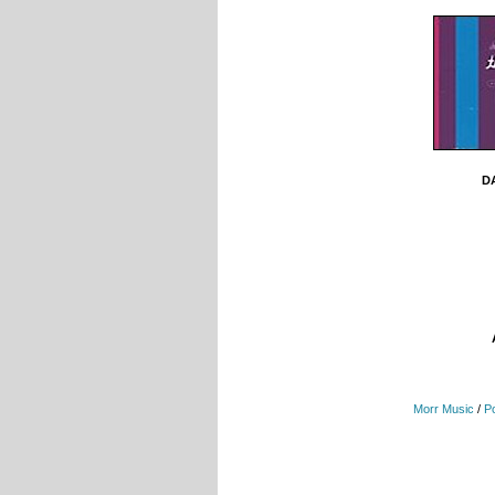
DA
Morr Music
/
P