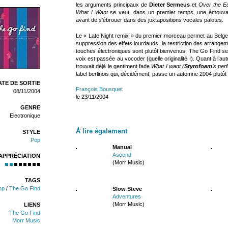
les arguments principaux de
Dieter Sermeus
et
Over the E
What I Want
se veut, dans un premier temps, une émouvan
avant de s’ébrouer dans des juxtapositions vocales palotes.
Le « Late Night remix » du premier morceau permet au Belge 
suppression des effets lourdauds, la restriction des arrangeme
touches électroniques sont plutôt bienvenus, The Go Find se
voix est passée au vocoder (quelle originalité !). Quant à l’au
trouvait déjà le gentiment fade
What I want (
Styrofoam
’s per
label berlinois qui, décidément, passe un automne 2004 plutôt 
TE DE SORTIE
François Bousquet
08/11/2004
le 23/11/2004
GENRE
Electronique
À lire également
STYLE
Pop
Manual
Ascend
APPRÉCIATION
(Morr Music)
TAGS
op
/
The Go Find
Slow Steve
Adventures
(Morr Music)
LIENS
The Go Find
Morr Music