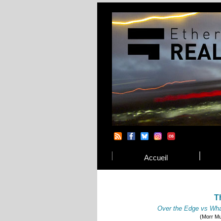
Accueil
T
Over the Edge vs Wha
(Morr Mu