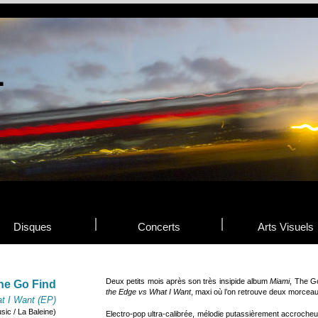
Disques
Concerts
Arts Visuels
Deux petits mois après son très insipide album
Miami
, The G
he Go Find
the Edge vs What I Want
, maxi où l’on retrouve deux morceau
t I Want (EP)
sic / La Baleine)
Electro-pop ultra-calibrée, mélodie putassièrement accrocheus