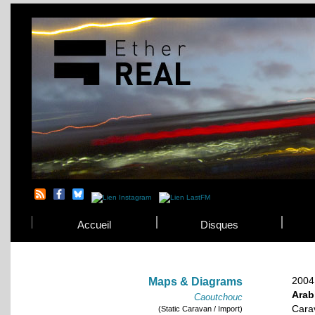
Accueil
Disques
2004
Maps & Diagrams
Arab
Caoutchouc
Cara
(Static Caravan / Import)