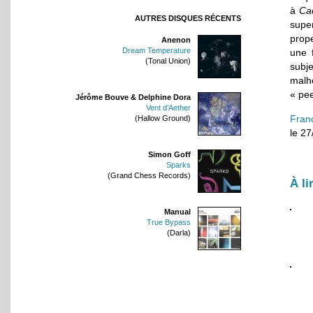
à
Ca
AUTRES DISQUES RÉCENTS
supe
prope
Anenon
Dream Temperature
une f
(Tonal Union)
subje
malh
« pee
Jérôme Bouve & Delphine Dora
Vent d’Aether
Fran
(Hallow Ground)
le 2
Simon Goff
Sparks
(Grand Chess Records)
À li
Manual
True Bypass
(Darla)