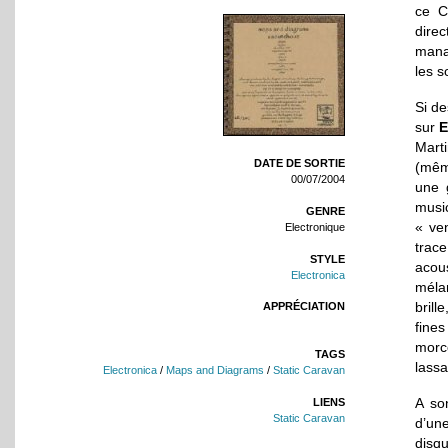
ce C
direc
mana
les s
Si de
sur
E
Marti
DATE DE SORTIE
(même
00/07/2004
une g
music
GENRE
« ve
Electronique
trac
STYLE
acou
Electronica
mélan
brill
APPRÉCIATION
fine
morce
TAGS
lassa
Electronica
/
Maps and Diagrams
/
Static Caravan
A so
LIENS
Static Caravan
d’une
disqu