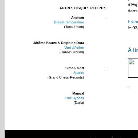
d’Ex
AUTRES DISQUES RÉCENTS
dans 
Anenon
Fran
Dream Temperature
(Tonal Union)
le 0
Jérôme Bouve & Delphine Dora
Vent d’Aether
À li
(Hallow Ground)
Simon Goff
Sparks
(Grand Chess Records)
Manual
True Bypass
(Darla)