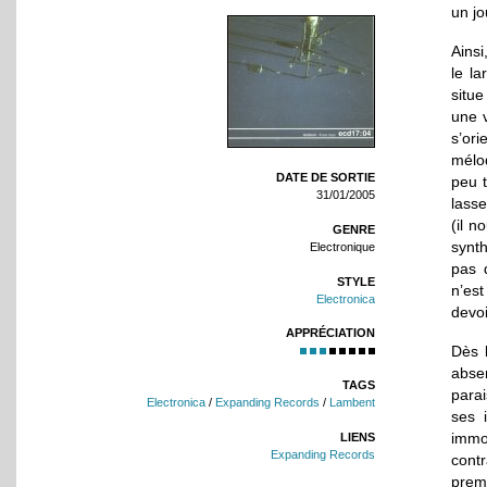
un jo
Ainsi
le la
situe
une v
s’ori
mélod
DATE DE SORTIE
peu t
31/01/2005
lasse
(il n
GENRE
synt
Electronique
pas 
STYLE
n’est
Electronica
devoi
APPRÉCIATION
Dès l
abse
TAGS
parai
Electronica
/
Expanding Records
/
Lambent
ses 
immo
LIENS
Expanding Records
contr
prem