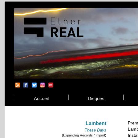
Accueil
Disques
Prem
Lambent
Lamb
These Days
Insta
(Expanding Records / Import)