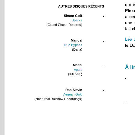
qui 
AUTRES DISQUES RÉCENTS
Plex
Simon Goff
accen
Sparks
une 
(Grand Chess Records)
fait 
Léa 
Manual
le 1
True Bypass
(Darla)
Meitei
À li
Agate
(Kitchen.)
Ran Slavin
Aegean Gold
(Nocturnal Rainbow Recordings)