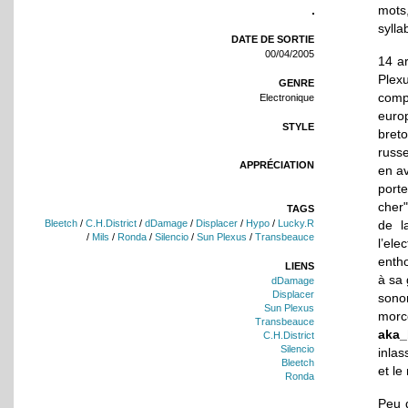
mots
sylla
DATE DE SORTIE
00/04/2005
14 ar
Plex
GENRE
comp
Electronique
europ
STYLE
breto
russe
APPRÉCIATION
en av
porte
cher"
TAGS
de l
Bleetch
/
C.H.District
/
dDamage
/
Displacer
/
Hypo
/
Lucky.R
/
Mils
/
Ronda
/
Silencio
/
Sun Plexus
/
Transbeauce
l’ele
entho
LIENS
à sa 
dDamage
Displacer
sonor
Sun Plexus
morc
Transbeauce
aka
C.H.District
Silencio
inla
Bleetch
et le
Ronda
Peu d