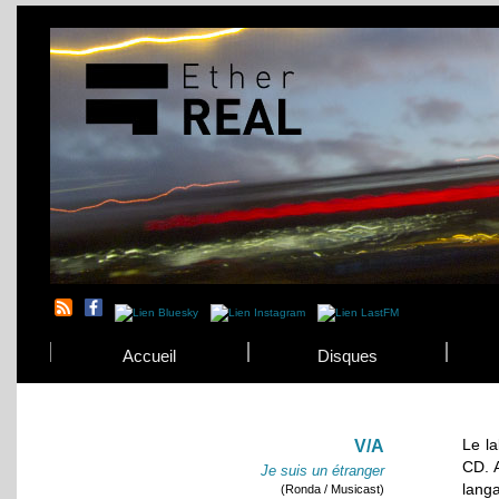
Accueil
Disques
Le l
V/A
CD. 
Je suis un étranger
lang
(Ronda / Musicast)