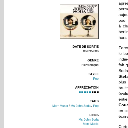
aprè
perm
aujo
pour
à ch
berl
hors 
DATE DE SORTIE
Force
06/03/2006
le bo
indie
GENRE
fait 
Electronique
Soda 
STYLE
Stef
Pop
plus 
brui
APPRÉCIATION
évol
entiè
TAGS
Cou
Morr Music
/
Ms John Soda
/
Pop
en co
LIENS
écrir
Ms John Soda
Morr Music
Certe