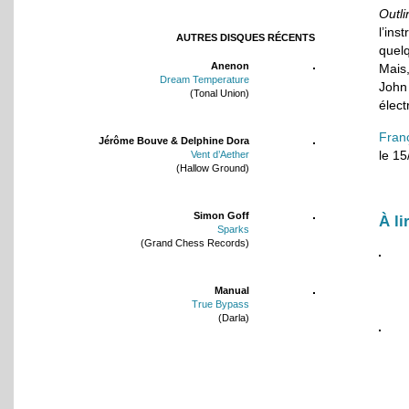
Outl
l’in
AUTRES DISQUES RÉCENTS
quel
Anenon
Mais,
Dream Temperature
John
(Tonal Union)
élect
Fran
Jérôme Bouve & Delphine Dora
le 1
Vent d’Aether
(Hallow Ground)
Simon Goff
À li
Sparks
(Grand Chess Records)
Manual
True Bypass
(Darla)