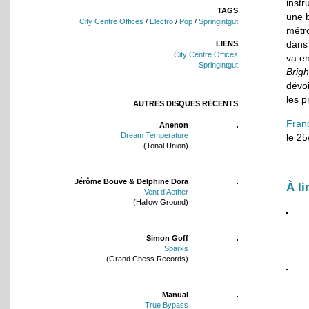
inst
TAGS
une 
City Centre Offices
/
Electro
/
Pop
/
Springintgut
métr
dans 
LIENS
City Centre Offices
va en
Springintgut
Brig
dévoi
les p
AUTRES DISQUES RÉCENTS
Fran
Anenon
Dream Temperature
le 2
(Tonal Union)
Jérôme Bouve & Delphine Dora
À li
Vent d’Aether
(Hallow Ground)
Simon Goff
Sparks
(Grand Chess Records)
Manual
True Bypass