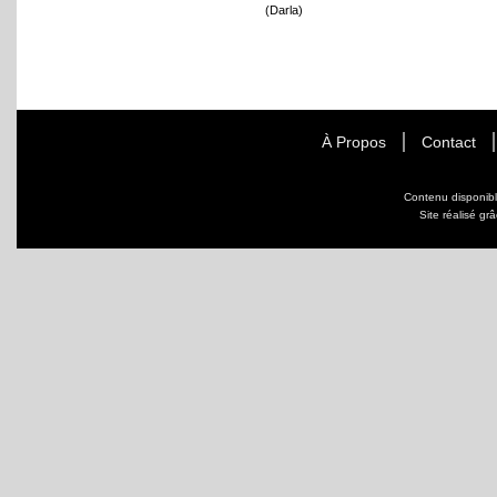
(Darla)
À Propos
Contact
Contenu disponib
Site réalisé gr