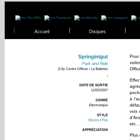
Accueil
Disques
Pour
Springintgut
violo
Park and Ride
Offic
(City Centre Offices / La Baleine)
Effec
DATE DE SORTIE
agré
12/03/2007
poche
à l’a
GENRE
défau
Electronique
voix 
STYLE
d’Ar
Electro
/
Pop
etc…
APPRÉCIATION
Plus 