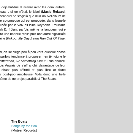
 déjà habitué du travail avec les deux autres,
s : si ce n’était le label (
Music Related
,
ment qu’il ne s’agit là que d’un nouvel album de
que cotonneuse qui est proposée, dans laquelle
ercée par la voix d’Elaine Reynolds. Pourtant,
h !), frôlant parfois même la langueur voire
e une batterie réelle puis une autre digitalisée
ine (
Kokoo
,
My Daydream Ran Out Of Time
,
ial, on se dirige peu à peu vers quelque chose
arfois tendance à proposer ; en témoigne le
ifference, Or Something Like It
. Plus encore,
is Anglais de s’affranchir davantage de leur
 chant plus affirmé et plus libre et d’une
e post-pop ambitieuse. Voilà donc une belle
 même de ce projet parallèle à The Boats.
The Boats
Songs by the Sea
(Moteer Records)