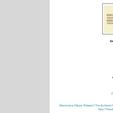
DA
2
Electronica
/
Music Related
/
The Archivist
Sea
/
Theod