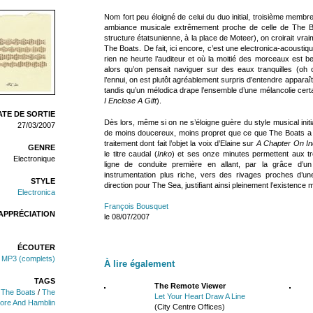
Nom fort peu éloigné de celui du duo initial, troisième membre
ambiance musicale extrêmement proche de celle de The Boat
structure étatsunienne, à la place de Moteer), on croirait vrai
The Boats. De fait, ici encore, c’est une electronica-acousti
rien ne heurte l’auditeur et où la moitié des morceaux est b
alors qu’on pensait naviguer sur des eaux tranquilles (oh o
l’ennui, on est plutôt agréablement surpris d’entendre apparaîtr
tandis qu’un mélodica drape l’ensemble d’une mélancolie certa
I Enclose A Gift
).
TE DE SORTIE
Dès lors, même si on ne s’éloigne guère du style musical init
27/03/2007
de moins doucereux, moins propret que ce que The Boats a p
traitement dont fait l’objet la voix d’Elaine sur
A Chapter On Ind
GENRE
le titre caudal (
Inko
) et ses onze minutes permettent aux tro
Electronique
ligne de conduite première en allant, par la grâce d’un
instrumentation plus riche, vers des rivages proches d’un
STYLE
direction pour The Sea, justifiant ainsi pleinement l’existence
Electronica
François Bousquet
APPRÉCIATION
le 08/07/2007
ÉCOUTER
 MP3 (complets)
À lire également
TAGS
The Remote Viewer
/
The Boats
/
The
Let Your Heart Draw A Line
ore And Hamblin
(City Centre Offices)