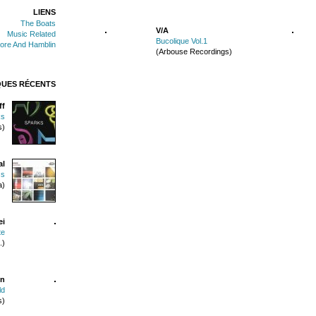
LIENS
The Boats
V/A
Music Related
Bucolique Vol.1
ore And Hamblin
(Arbouse Recordings)
QUES RÉCENTS
ff
ks
s)
al
ss
a)
ei
te
.)
in
ld
s)