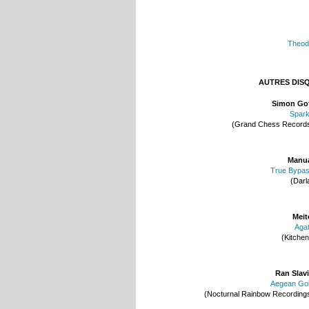
Theod
AUTRES DIS
Simon Go
Spar
(Grand Chess Record
Manu
True Bypa
(Darl
Meit
Aga
(Kitchen
Ran Slav
Aegean Go
(Nocturnal Rainbow Recording