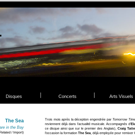
Disques
Concerts
Arts Visuels
Trois mois après la déception engendrée par
Tomorrow Tim
The Sea
reviennent déjà dans l’actualité musicale. Accompagnés d’
El
are in the Bay
ce disque ainsi que sur le premier des Anglais),
Craig Tatte
Related / Import)
l’occasion la formation
The Sea
, déjà employée pour remixer G