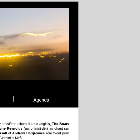
Agenda
e
, troisième album du duo anglais,
The Boats
aine Reynolds
(qui officiait déjà au chant sur
rsall
et
Andrew Hargreaves
réactivent pour
iardini di Mirò.