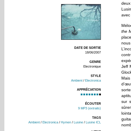
deux 
Lusi
avec 
Mélo
the 
plac
nous
DATE DE SORTIE
L’in
18/06/2007
cont
expé
GENRE
Jeff 
Electronique
Glock
STYLE
Mais
Ambient
/
Electronica
d’œuv
sorte
APPRÉCIATION
apti
sur 
ÉCOUTER
sûre
9 MP3 (extraits)
loint
TAGS
guit
Ambient
/
Electronica
/
Hymen
/
Lusine
/
Lusine ICL
nomb