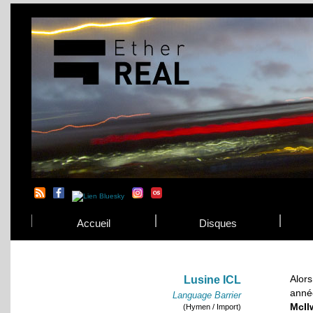
Accueil
Disques
Alors
Lusine ICL
année
Language Barrier
McIl
(Hymen / Import)