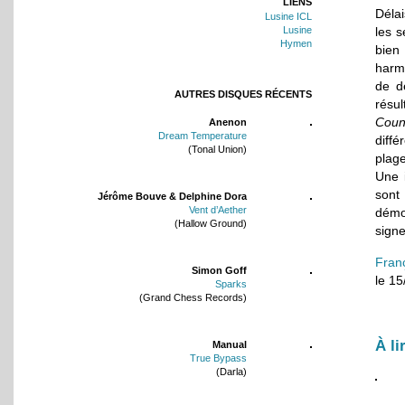
LIENS
Déla
Lusine ICL
Lusine
les s
Hymen
bien 
harmo
de d
AUTRES DISQUES RÉCENTS
résu
Coun
Anenon
Dream Temperature
diffé
(Tonal Union)
plag
Une 
sont
Jérôme Bouve & Delphine Dora
Vent d’Aether
démon
(Hallow Ground)
signe
Fran
Simon Goff
le 1
Sparks
(Grand Chess Records)
À li
Manual
True Bypass
(Darla)