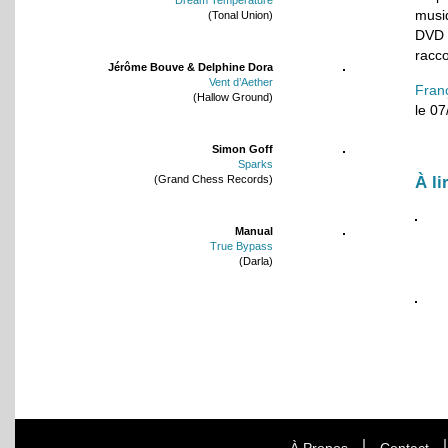
musiq
(Tonal Union)
DVD 
racc
Jérôme Bouve & Delphine Dora
Vent d’Aether
Fran
(Hallow Ground)
le 0
Simon Goff
Sparks
À li
(Grand Chess Records)
Manual
True Bypass
(Darla)