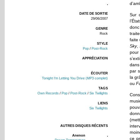
d’amb
DATE DE SORTIE
Sur 
29/06/2007
l’Ét
donc
GENRE
trait
Rock
faite
STYLE
Sky
,
Pop
/
Post-Rock
pour 
s’ex
APPRÉCIATION
dans 
par s
ÉCOUTER
la gr
Tonight I’m Letting You Drive (MP3 complet)
ou
F
TAGS
Own Records
/
Pop
/
Post-Rock
/
Six Twilights
Cons
musi
LIENS
pouv
Six Twilights
donn
(met
inter
AUTRES DISQUES RÉCENTS
moin
Anenon
ce pr
Dream Temperature