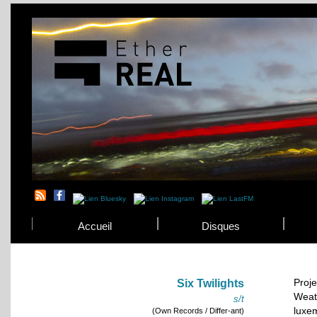
Accueil
Disques
Proje
Six Twilights
Weat
s/t
luxe
(Own Records / Differ-ant)