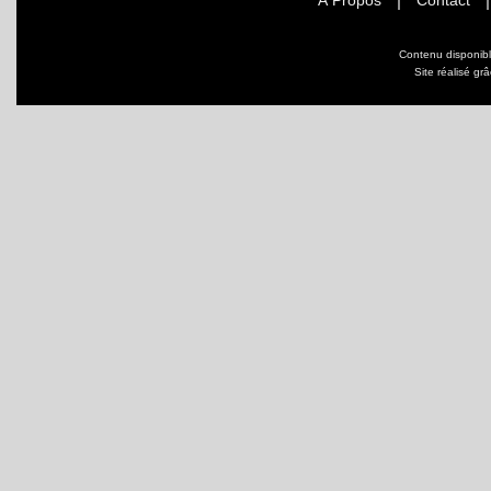
À Propos
Contact
Contenu disponib
Site réalisé gr