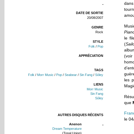
dans
tour
DATE DE SORTIE
amou
20/08/2007
Musi
GENRE
Pian
Rock
le fi
STYLE
(
Sail
Folk
/
Pop
albu
(voi
APPRÉCIATION
hom
d’ent
TAGS
guèr
Folk
/
Morr Music
/
Pop
/
Seabear
/
Sin Fang
/
Sóley
les 
LIENS
Magic
Morr Music
Sin Fang
Résul
Sóley
que
Fran
AUTRES DISQUES RÉCENTS
le 0
Anenon
Dream Temperature
(Tonal Union)