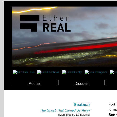
Accueil
Disques
Fort
Seabear
form
The Ghost That Carried Us Away
Ben
(Morr Music / La Baleine)