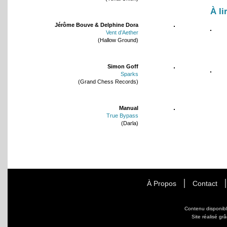
À li
Jérôme Bouve & Delphine Dora
Vent d’Aether
(Hallow Ground)
Simon Goff
Sparks
(Grand Chess Records)
Manual
True Bypass
(Darla)
À Propos
Contact
Contenu disponib
Site réalisé gr