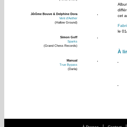
Album
diffé
Jérôme Bouve & Delphine Dora
cet a
Vent d’Aether
(Hallow Ground)
Fabr
le 0
Simon Goff
Sparks
(Grand Chess Records)
À li
Manual
True Bypass
(Darla)