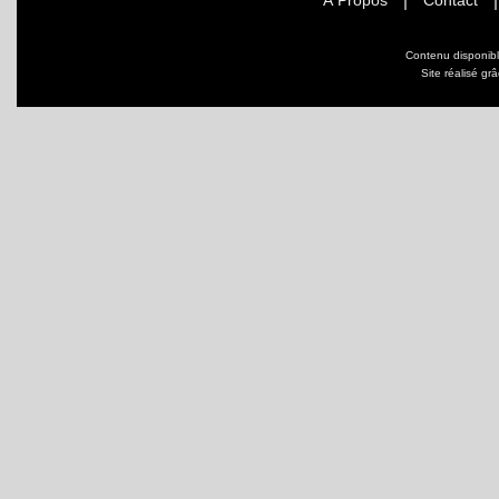
À Propos
Contact
Contenu disponib
Site réalisé gr