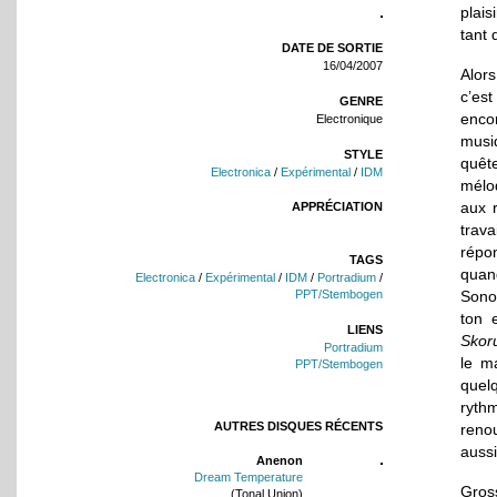
plais
tant 
DATE DE SORTIE
16/04/2007
Alor
c’est
GENRE
enco
Electronique
musiq
STYLE
quêt
Electronica
/
Expérimental
/
IDM
mélod
aux 
APPRÉCIATION
trav
répo
TAGS
quand
Electronica
/
Expérimental
/
IDM
/
Portradium
/
Sonor
PPT/Stembogen
ton 
LIENS
Skor
Portradium
le m
PPT/Stembogen
quelq
rythm
AUTRES DISQUES RÉCENTS
renou
aussi
Anenon
Dream Temperature
Gros
(Tonal Union)