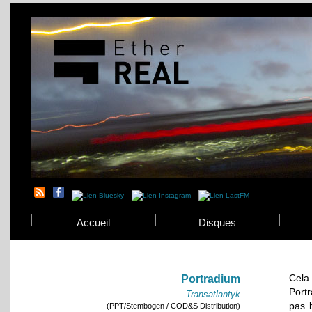
Accueil
Disques
Cela
Portradium
Portr
Transatlantyk
pas 
(PPT/Stembogen / COD&S Distribution)