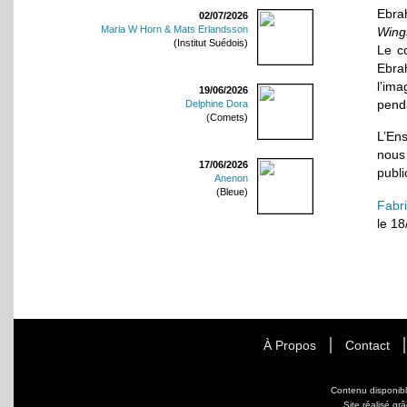
Ebra
02/07/2026
Maria W Horn & Mats Erlandsson
Wing
(Institut Suédois)
Le c
Ebra
l’im
19/06/2026
pend
Delphine Dora
(Comets)
L’En
nous 
17/06/2026
publi
Anenon
(Bleue)
Fabr
le 1
À Propos
Contact
Contenu disponib
Site réalisé gr