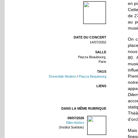
en pi
Cett
de 27
au p
musiq
DATE DU CONCERT
On 
14/07/2002
plac
nous
SALLE
Piazza Beaubourg,
80.
Paris
musi
influ
TAGS
Prem
Ensemble Modern
/
Piazza Beaubourg
notr
LIENS
appar
Dile
acco
stati
DANS LA MÊME RUBRIQUE
Théâ
09/07/2026
d’or
Ellen Arkbro
(Institut Suédois)
Mais
fine