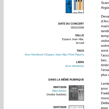
Scand
Argüe
Deva
d’Arc
DATE DU CONCERT
main
05/02/2008
tandi
SALLE
temps
Espace Jean Vilar,
viol
Arcueil
scèn
sons
TAGS
Arve Henriksen
/
Espace Jean Vilar
/
Pool Players
l’acc
bec,
LIENS
timb
Arve Henriksen
l’en
plus 
DANS LA MÊME RUBRIQUE
Lent
09/07/2026
pour
Ellen Arkbro
Field
(Institut Suédois)
monot
Delbe
02/07/2026
pour