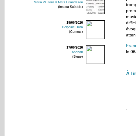
Maria W Horn & Mats Erlandsson
trom
(Institut Suédois)
premi
musiq
diffi
19/06/2026
Delphine Dora
évoq
(Comets)
atten
Fran
17/06/2026
le 0
Anenon
(Bleue)
À li