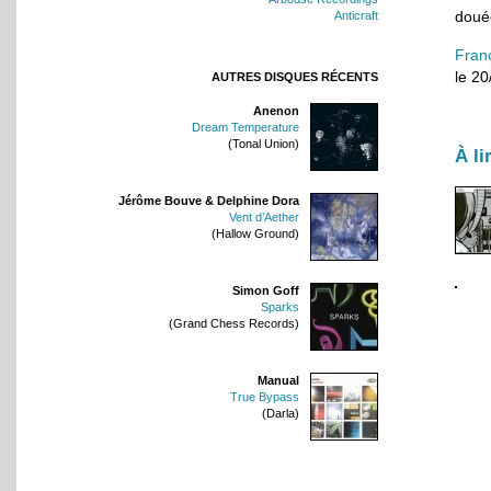
doué
Anticraft
Fran
le 2
AUTRES DISQUES RÉCENTS
Anenon
Dream Temperature
(Tonal Union)
À li
Jérôme Bouve & Delphine Dora
Vent d’Aether
(Hallow Ground)
Simon Goff
Sparks
(Grand Chess Records)
Manual
True Bypass
(Darla)