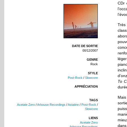
CDr d
l’oc
l’évo
Très
class
abor
pouv
DATE DE SORTIE
conc
00/12/2007
renfo
léger
GENRE
pian
Rock
incli
STYLE
d’on
Post-Rock
/
Slowcore
To C
duré
APPRÉCIATION
Mais
TAGS
sorti
Acetate Zero
/
Arbouse Recordings
/
Astatine
/
Post-Rock
/
puis
Slowcore
maniè
LIENS
mieu
Acetate Zero
dans 
Arbouse Recordings