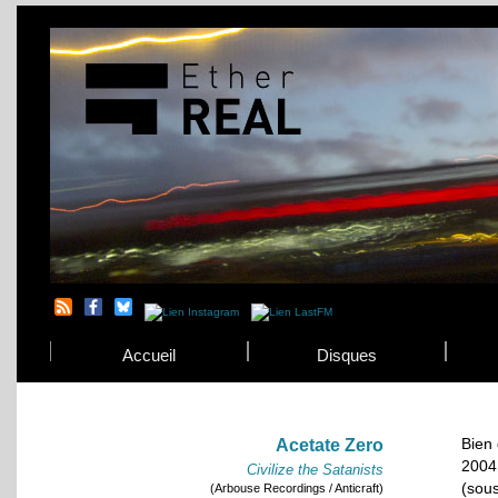
Accueil
Disques
Bien 
Acetate Zero
2004,
Civilize the Satanists
(sou
(Arbouse Recordings / Anticraft)