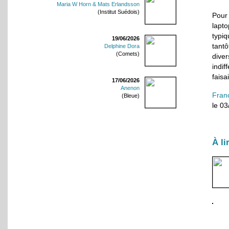
Maria W Horn & Mats Erlandsson
(Institut Suédois)
Pour
lapt
typi
19/06/2026
tantô
Delphine Dora
(Comets)
diver
indif
faisa
17/06/2026
Anenon
Fran
(Bleue)
le 0
À li