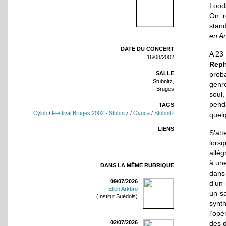
Lood
On r
stan
en A
DATE DU CONCERT
A 23
16/08/2002
Reph
SALLE
proba
Stubnitz,
genre
Bruges
soul,
pend
TAGS
Cylob
/
Festival Bruges 2002 - Stubnitz
/
Ovuca
/
Stubnitz
quel
LIENS
S’at
lors
allé
à une
DANS LA MÊME RUBRIQUE
dans 
09/07/2026
d’un 
Ellen Arkbro
un s
(Institut Suédois)
synt
l’opé
des 
02/07/2026