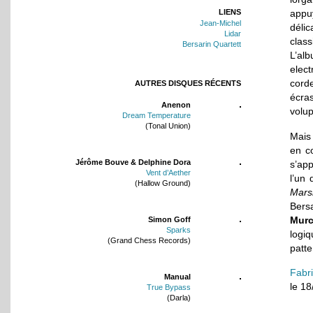
LIENS
appu
Jean-Michel
délic
Lidar
clas
Bersarin Quartett
L’al
elec
cord
AUTRES DISQUES RÉCENTS
écra
Anenon
volu
Dream Temperature
(Tonal Union)
Mais 
en c
Jérôme Bouve & Delphine Dora
s’app
Vent d’Aether
l’un
(Hallow Ground)
Mars
Bers
Murc
Simon Goff
Sparks
logiq
(Grand Chess Records)
patte
Fabr
Manual
le 1
True Bypass
(Darla)