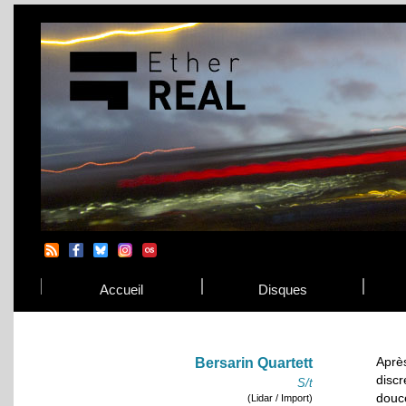
Accueil
Disques
Aprè
Bersarin Quartett
disc
S/t
douc
(Lidar / Import)