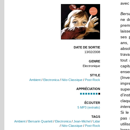
avec 
Bersa
ne do
prem
laiss
ses 
ans,
DATE DE SORTIE
absol
13/02/2008
trava
tout
GENRE
capi
Electronique
ense
STYLE
(
Inve
Ambient
/
Electronica
/
Néo-Classique
/
Post-Rock
impr
supe
APPRÉCIATION
d’in
claq
ÉCOUTER
inter
5 MP3 (extraits)
Si le
TAGS
pas 
Ambient
/
Bersarin Quartett
/
Electronica
/
Jean-Michel
/
Lidar
util
/
Néo-Classique
/
Post-Rock
lorga