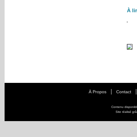
À li
À Propos
Contact
Contenu disponib
Site réalisé gr