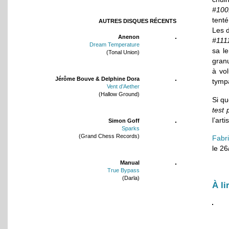
#100
tent
AUTRES DISQUES RÉCENTS
Les 
Anenon
#111
Dream Temperature
sa le
(Tonal Union)
granu
à vo
Jérôme Bouve & Delphine Dora
tympa
Vent d’Aether
(Hallow Ground)
Si qu
test 
l’art
Simon Goff
Sparks
(Grand Chess Records)
Fabr
le 2
Manual
True Bypass
(Darla)
À li