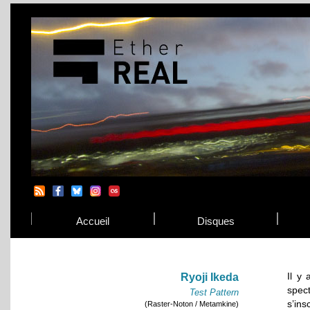
Accueil
Disques
Il y
Ryoji Ikeda
spec
Test Pattern
s’in
(Raster-Noton / Metamkine)