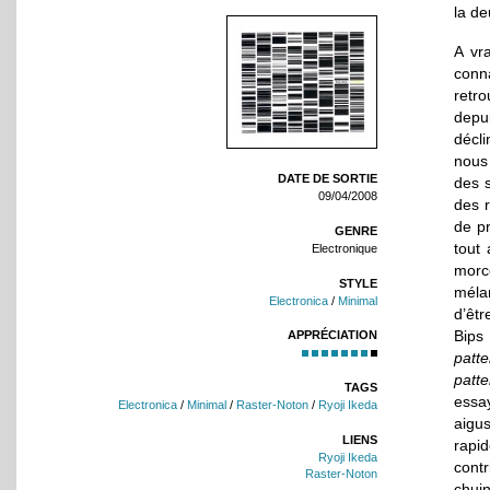
la de
A vr
conna
retr
depu
décli
nous
DATE DE SORTIE
des 
09/04/2008
des r
de p
GENRE
tout 
Electronique
morc
STYLE
méla
Electronica
/
Minimal
d’êtr
Bips
APPRÉCIATION
patt
patt
TAGS
essa
Electronica
/
Minimal
/
Raster-Noton
/
Ryoji Ikeda
aigus
LIENS
rapi
Ryoji Ikeda
cont
Raster-Noton
chui