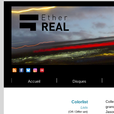
Accueil
Disques
Coll
Colorlist
gran
Lists
Jaso
(Off / Differ-ant)