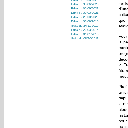
Parf
Edito du 30/06/2023
d’un
Edito du 09/09/2021
Edito du 30/03/2021
cult
Edito du 29/03/2020
que, 
Edito du 30/09/2018
étati
Edito du 24/11/2016
Edito du 22/03/2015
Edito du 04/01/2013
Pour 
Edito du 08/10/2011
la pe
musi
prog
décou
la Fr
étran
mésav
Plutô
artis
depui
la mi
alor
histo
nous 
ou co