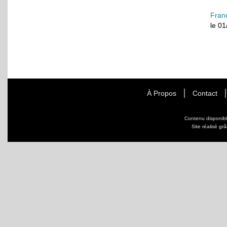
Fran
le 0
À Propos
Contact
Contenu disponib
Site réalisé gr