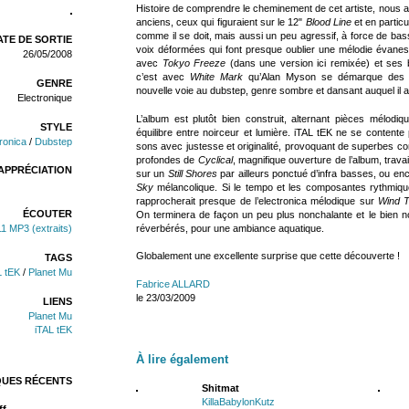
Histoire de comprendre le cheminement de cet artiste, nous a
anciens, ceux qui figuraient sur le 12"
Blood Line
et en partic
comme il se doit, mais aussi un peu agressif, à force de ba
TE DE SORTIE
voix déformées qui font presque oublier une mélodie évane
26/05/2008
avec
Tokyo Freeze
(dans une version ici remixée) et ses b
c’est avec
White Mark
qu’Alan Myson se démarque des pr
GENRE
nouvelle voie au dubstep, genre sombre et dansant auquel il 
Electronique
L’album est plutôt bien construit, alternant pièces mélodi
STYLE
équilibre entre noirceur et lumière. iTAL tEK ne se contente p
ronica
/
Dubstep
sons avec justesse et originalité, provoquant de superbes co
profondes de
Cyclical
, magnifique ouverture de l’album, trava
APPRÉCIATION
sur un
Still Shores
par ailleurs ponctué d’infra basses, ou en
Sky
mélancolique. Si le tempo et les composantes rythmiqu
rapprocherait presque de l’electronica mélodique sur
Wind T
ÉCOUTER
On terminera de façon un peu plus nonchalante et le bien
réverbérés, pour une ambiance aquatique.
11 MP3 (extraits)
Globalement une excellente surprise que cette découverte !
TAGS
L tEK
/
Planet Mu
Fabrice ALLARD
le 23/03/2009
LIENS
Planet Mu
iTAL tEK
À lire également
QUES RÉCENTS
Shitmat
KillaBabylonKutz
ff