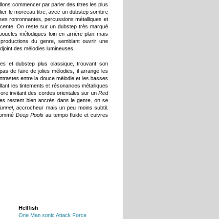
llons commencer par parler des titres les plus
ulier le morceau titre, avec un dubstep sombre
sses ronronnantes, percussions métalliques et
scente. On reste sur un dubstep très marqué
oucles mélodiques loin en arrière plan mais
oductions du genre, semblant ouvrir une
adjoint des mélodies lumineuses.
ques et dubstep plus classique, trouvant son
as de faire de jolies mélodies, il arrange les
ntrastes entre la douce mélodie et les basses
illant les tintements et résonances métalliques
core invitant des cordes orientales sur un
Red
es restent bien ancrés dans le genre, on se
unnel
, accrocheur mais un peu moins subtil.
 nommé
Deep Pools
au tempo fluide et cuivres
Hellfish
One Man sonic Attack Force