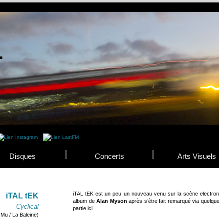
Disques
Concerts
Arts Visuels
iTAL tEK est un peu un nouveau venu sur la scène electronica
iTAL tEK
album de
Alan Myson
après s’être fait remarqué via quelque
Cyclical
partie ici.
 Mu / La Baleine)