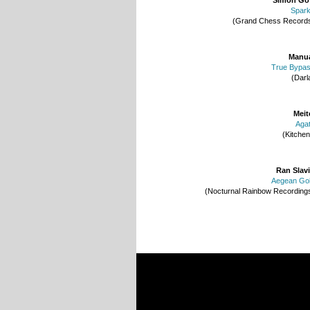
Spar
(Grand Chess Record
Manu
True Bypa
(Darl
Meit
Aga
(Kitchen
Ran Slav
Aegean Go
(Nocturnal Rainbow Recording