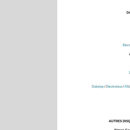
DA
Elect
Dubstep
/
Electronica
/
iTA
AUTRES DIS
Simon Go