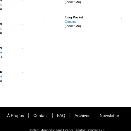
(Planet Mu)
ks
s)
Frog Pocket
Gonglot
al
(Planet Mu)
ss
a)
ei
te
.)
in
ld
s)
À Propos
Contact
FAQ
Archives
Newsletter
Contenu disponible sous
Licence Creative Commons 2.0