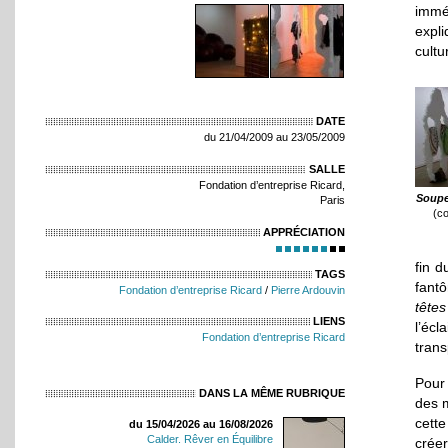
imméd
expli
cultu
DATE
du 21/04/2009 au 23/05/2009
SALLE
Fondation d’entreprise Ricard,
Soupe
Paris
(c
APPRÉCIATION
fin 
TAGS
fantô
Fondation d’entreprise Ricard
/
Pierre Ardouvin
tête
LIENS
l’éc
Fondation d’entreprise Ricard
trans
Pour 
DANS LA MÊME RUBRIQUE
des m
cette
du 15/04/2026 au 16/08/2026
Calder. Rêver en Équilibre
crée