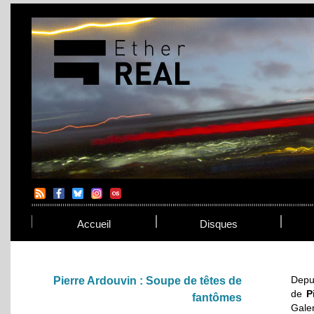
Accueil
Disques
Depui
Pierre Ardouvin : Soupe de têtes de
de
P
fantômes
Gale