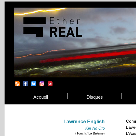
Accueil
Disques
Comm
Lawrence English
Lawr
Kiri No Oto
L’Au
(Touch / La Baleine)