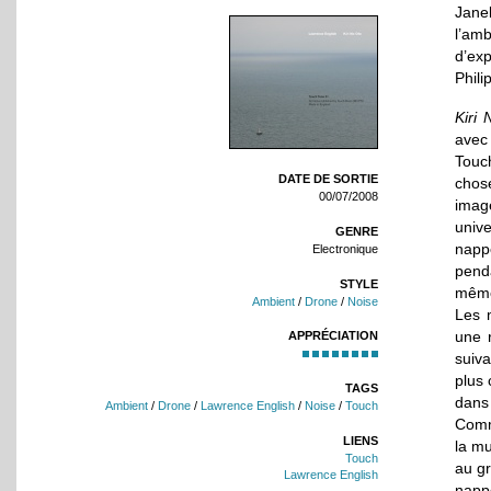
Jane
l’am
d’exp
Phil
Kiri
avec
Touch
DATE DE SORTIE
chos
00/07/2008
imag
univ
GENRE
nappe
Electronique
penda
STYLE
même 
Ambient
/
Drone
/
Noise
Les 
une r
APPRÉCIATION
suiva
plus 
TAGS
dans 
Ambient
/
Drone
/
Lawrence English
/
Noise
/
Touch
Comm
LIENS
la m
Touch
au gr
Lawrence English
nappe