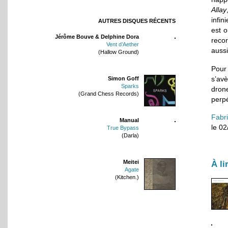
Allay
infin
AUTRES DISQUES RÉCENTS
est o
Jérôme Bouve & Delphine Dora
recor
Vent d’Aether
auss
(Hallow Ground)
Pour
s’av
Simon Goff
Sparks
dron
(Grand Chess Records)
perpé
Fabr
Manual
le 0
True Bypass
(Darla)
Meitei
À li
Agate
(Kitchen.)