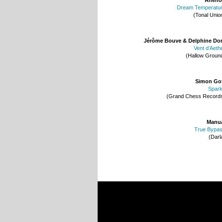
Dream Temperatu
(Tonal Unio
Jérôme Bouve & Delphine Do
Vent d’Aeth
(Hallow Groun
Simon Go
Spar
(Grand Chess Record
Manu
True Bypa
(Darl