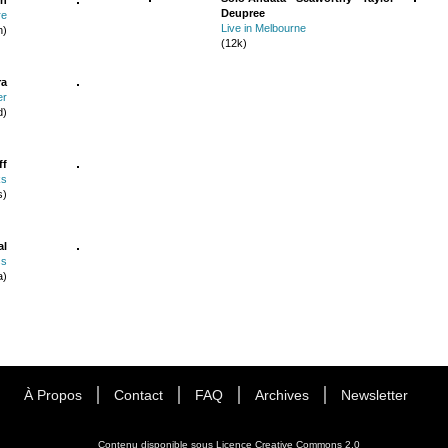
Deupree
re
Live in Melbourne
n)
(12k)
ra
er
d)
ff
ks
s)
al
ss
a)
À Propos
Contact
FAQ
Archives
Newsletter
Contenu disponible sous
Licence Creative Commons 2.0