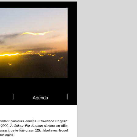
Agenda
pendant plusieurs années,
Lawrence English
e 2009.
A Colour For Autumn
s’avère en effet
aissant cette fois-ci sur
12k
, label avec lequel
musicales.