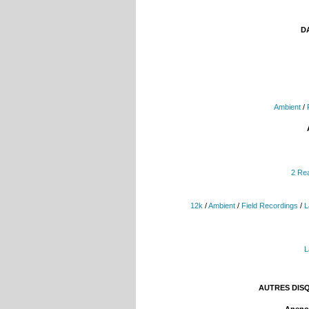
DA
Ambient
/
2 Re
12k
/
Ambient
/
Field Recordings
/
L
L
AUTRES DIS
Aneno