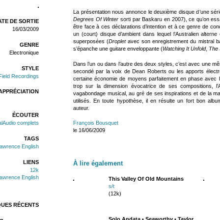
La présentation nous annonce le deuxième disque d’une sé
Degrees Of Winter
sorti par Baskaru en 2007), ce qu’on essai
TE DE SORTIE
être face à ces déclarations d’intention et à ce genre de conc
16/03/2009
un (court) disque d’ambient dans lequel l’Australien alter
superposées (
Droplet
avec son enregistrement du mistral ba
GENRE
s’épanche une guitare enveloppante (
Watching It Unfold
,
The 
Electronique
Dans l’un ou dans l’autre des deux styles, c’est avec une m
STYLE
secondé par la voix de Dean Roberts ou les apports élect
Field Recordings
certaine économie de moyens parfaitement en phase avec la
trop sur la dimension évocatrice de ses compositions, l
APPRÉCIATION
vagabondage musical, au gré de ses inspirations et de la ma
utilisés. En toute hypothèse, il en résulte un fort bon al
auteur.
ÉCOUTER
alAudio complets
François Bousquet
le 16/06/2009
TAGS
awrence English
LIENS
À lire également
12k
awrence English
This Valley Of Old Mountains
s/t
(12k)
QUES RÉCENTS
Solo Andata • Seaworthy • Taylor
n