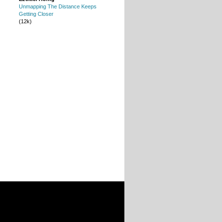
Unmapping The Distance Keeps
Getting Closer
(12k)