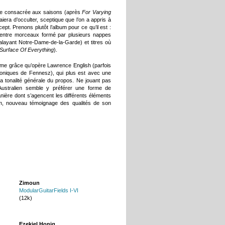
rie consacrée aux saisons (après
For Varying
era d’occulter, sceptique que l’on a appris à
ept. Prenons plutôt l’album pour ce qu’il est :
ne entre morceaux formé par plusieurs nappes
layant Notre-Dame-de-la-Garde) et titres où
Surface Of Everything
).
ême grâce qu’opère Lawrence English (parfois
roniques de Fennesz), qui plus est avec une
 tonalité générale du propos. Ne jouant pas
’Australien semble y préférer une forme de
nière dont s’agencent les différents éléments
bum, nouveau témoignage des qualités de son
Zimoun
ModularGuitarFields I-VI
(12k)
Ezekiel Honig