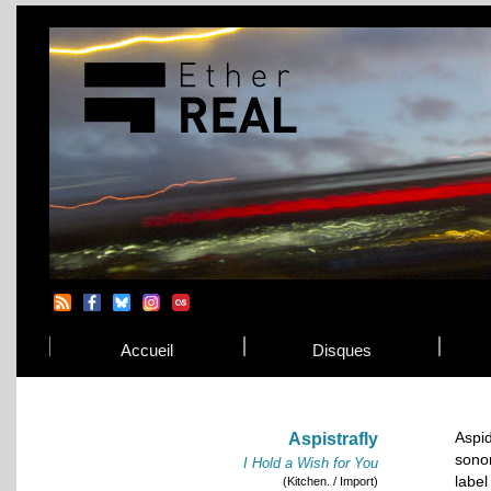
Accueil
Disques
Aspid
Aspistrafly
sono
I Hold a Wish for You
label
(Kitchen. / Import)