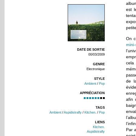
albu
est 
tent
expo
petit
On co
mini-
DATE DE SORTIE
l’un
00/03/2009
empru
cela
GENRE
mémo
Electronique
passe
STYLE
de l
Ambient
/
Pop
évid
enreg
APPRÉCIATION
afin
baig
TAGS
enva
Ambient
/
Aspidistrafly
/
Kitchen.
/
Pop
l’al
LIENS
l’infin
Kitchen.
Par a
Aspidistrafly
poin