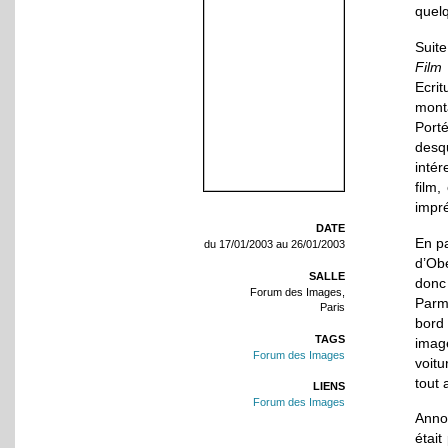
quel
Suit
Film 
Ecri
mont
Port
desq
inté
film,
impré
DATE
En pa
du 17/01/2003 au 26/01/2003
d’Obe
SALLE
donc 
Forum des Images,
Parm
Paris
bord
TAGS
imag
Forum des Images
voitu
tout 
LIENS
Forum des Images
Anno
était