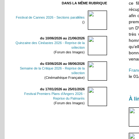
ce f
DANS LA MÊME RUBRIQUE
récup
afin 
Festival de Cannes 2026 - Sections parallèles
premi
()
un DV
très
du 10/06/2026 au 21/06/2026
homme
Quinzaine des Cinéastes 2026 - Reprise de la
qu’el
sélection
(Forum des Images)
bonne
venan
du 03/06/2026 au 08/06/2026
Semaine de la Critique 2026 - Reprise de la
Fran
sélection
le 0
(Cinémathèque Française)
du 17/01/2026 au 25/01/2026
Festival Premiers Plans d’Angers 2026 -
À li
Reprise du Palmarès
(Forum des Images)