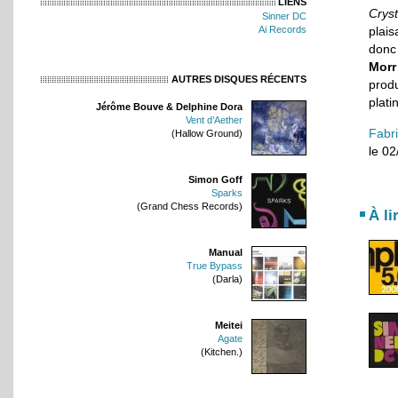
LIENS
Cryst
Sinner DC
Ai Records
plai
donc
Morr
AUTRES DISQUES RÉCENTS
prod
plati
Jérôme Bouve & Delphine Dora
Vent d’Aether
Fabr
(Hallow Ground)
le 0
Simon Goff
Sparks
(Grand Chess Records)
À li
Manual
True Bypass
(Darla)
Meitei
Agate
(Kitchen.)