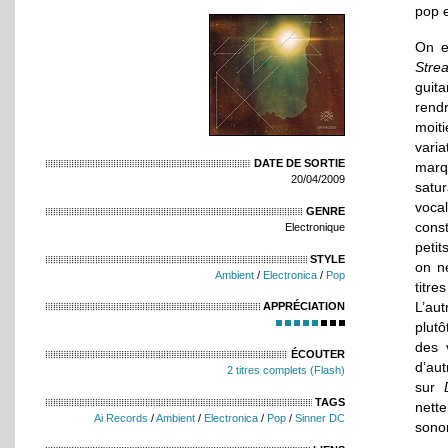
pop e
On e
Stre
guita
rendr
moit
vari
DATE DE SORTIE
marq
20/04/2009
satu
voca
GENRE
const
Electronique
petit
STYLE
on ne
Ambient
/
Electronica
/
Pop
titre
L’au
APPRÉCIATION
plut
des 
ÉCOUTER
d’aut
2 titres complets (Flash)
sur
TAGS
nette
Ai Records
/
Ambient
/
Electronica
/
Pop
/
Sinner DC
sonor