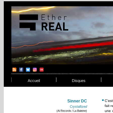
Accueil
Disques
C’es
Sinner DC
fait 
Crystallized
une 
(Ai Records / La Baleine)