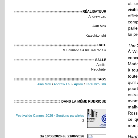
et u
visi
RÉALISATEUR
offic
Andrew Lau
comp
Alan Mak
parle
lui p
Katsuhito Ishii
The 
DATE
du 29/06/2004 au 04/07/2004
À Wi
conco
SALLE
Maddi
Apollo,
à tou
Neuchâtel
toute
TAGS
qu’il
Alan Mak
/
Andrew Lau
/
Apollo
/
Katsuhito Ishii
pour
estr
avan
DANS LA MÊME RUBRIQUE
malhe
Rosse
Festival de Cannes 2026 - Sections parallèles
ce qu
()
monta
Hard
du 10/06/2026 au 21/06/2026