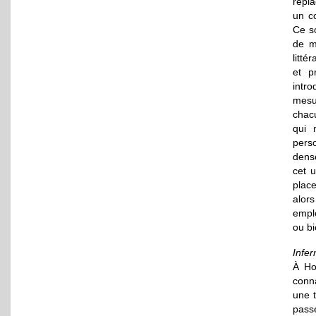
repla
un co
Ce so
de m
litté
et p
intro
mesu
chac
qui 
pers
dens
cet u
place
alor
emplo
ou bi
Infer
À Ho
conna
une t
passé