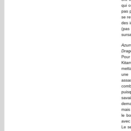
qui o
pas p
se r
des i
(pas
sursa
Azum
Drag
Pour
Kita
metta
une 
assas
comb
puis
savai
deman
mais 
le bo
avec 
Le s