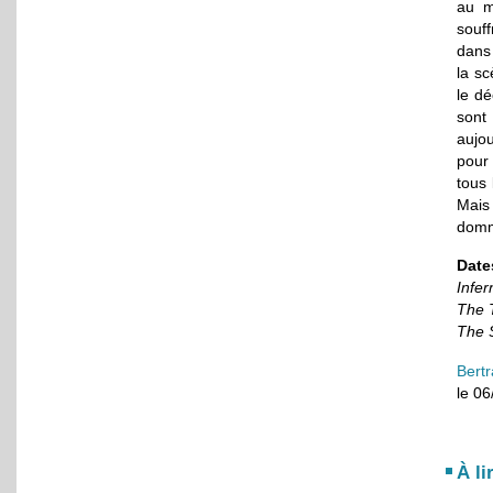
au m
souf
dans
la sc
le dé
sont
aujo
pour 
tous 
Mais
dom
Dates
Infer
The 
The 
Bert
le 0
À li