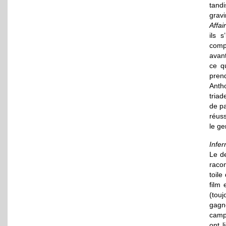
tandi
grav
Affai
ils 
compo
avant
ce qu
prend
Anth
tria
de pa
réus
le ge
Infer
Le d
raco
toile
film 
(tou
gagne
camp.
ont l