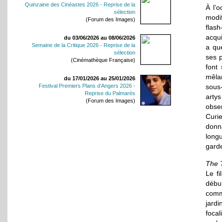
Quinzaine des Cinéastes 2026 - Reprise de la
À l’
sélection
modif
(Forum des Images)
flas
acqui
du 03/06/2026 au 08/06/2026
Semaine de la Critique 2026 - Reprise de la
a qu
sélection
ses 
(Cinémathèque Française)
font
mêla
du 17/01/2026 au 25/01/2026
sous-
Festival Premiers Plans d’Angers 2026 -
Reprise du Palmarès
arty
(Forum des Images)
obse
Curi
donn
long
garde
The 
Le fi
débu
comme
jardi
foca