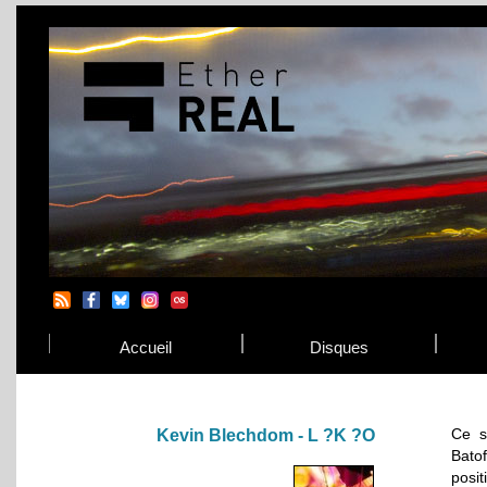
Accueil
Disques
Ce s
Kevin Blechdom - L ?K ?O
Batof
posit