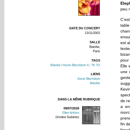
Elep
peu 
C’es
tabl
DATE DU CONCERT
chans
13/11/2002
ensu
SALLE
est a
Batofar,
text
Paris
biza
pour
TAGS
Batofar
/
Kevin Blechdom
/
L ?K ?O
Elle 
une 
LIENS
gest
Kevin Blechdom
sugge
Batofar
Kevi
spect
DANS LA MÊME RUBRIQUE
de re
a en
09/07/2026
morc
Ellen Arkbro
(Institut Suédois)
prend
fin d
boucl