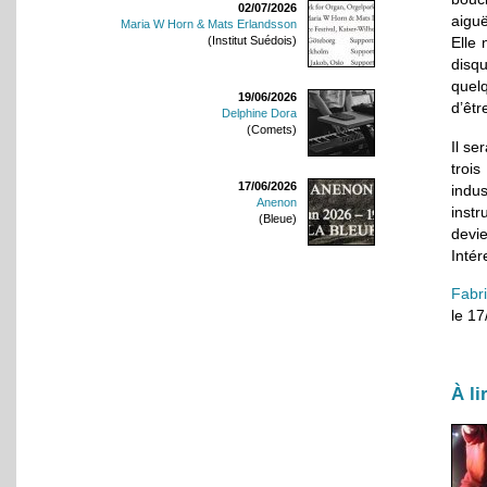
02/07/2026
aiguë
Maria W Horn & Mats Erlandsson
Elle
(Institut Suédois)
disqu
quel
19/06/2026
d’êtr
Delphine Dora
(Comets)
Il se
troi
17/06/2026
indu
Anenon
inst
(Bleue)
devi
Intér
Fabr
le 1
À li