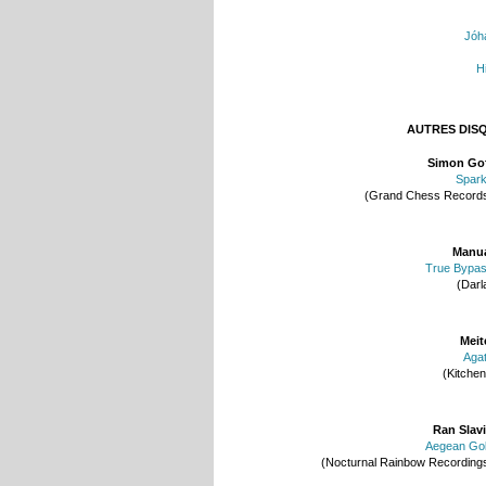
Jóh
H
AUTRES DIS
Simon Go
Spar
(Grand Chess Record
Manu
True Bypa
(Darl
Meit
Aga
(Kitchen
Ran Slav
Aegean Go
(Nocturnal Rainbow Recording