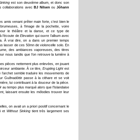
Sinking
est son deuxième album, et donc son
s collaborations avec
BJ Nilsen
ou
Jóhann
es amis venant prêter main forte, c’est bien le
brumeuses, à l’image de la pochette, voire
 pour le théâtre et la danse, et ce type de
 à l’écoute de
Elevation
qui ouvre l’album avec
va. À vrai dire, on a dans un premier temps
us lasser de ces 50mn de violoncelle solo. En
a brume, des ambiances vaporeuses, des titres
r nous tandis que l’on retrouve la lumière à
s pièces nettement plus enlevées, en jouant
oirceur ambiante. À ce titre,
Erupting Light
est
e l’archet semble traduire les mouvements de
ur Guðnadóttir passe à la cithare et se voit
umière, lui contribuant à la douceur de la pièce.
ir
au tempo plus marqué alors que l’Islandaise
t, laissant ensuite les mélodies trouver leur
es, on avait un a priori positif concernant le
ri et
Without Sinking
tient très largement ses