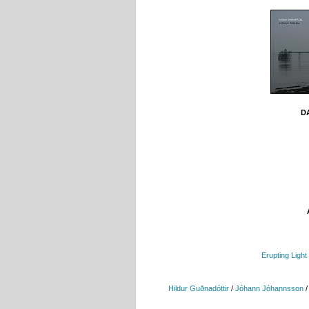
DA
Erupting Light
Hildur Guðnadóttir
/
Jóhann Jóhannsson