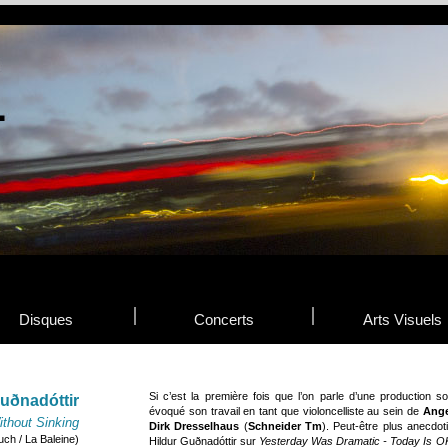
Disques
Concerts
Arts Visuels
Si c’est la première fois que l’on parle d’une production so
Guðnadóttir
évoqué son travail en tant que violoncelliste au sein de
Ange
ithout Sinking
Dirk Dresselhaus
(
Schneider Tm
). Peut-être plus anecdot
uch / La Baleine)
Hildur Guðnadóttir sur
Yesterday Was Dramatic - Today Is O