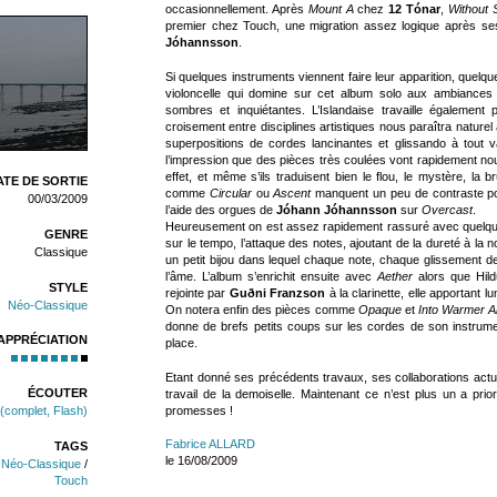
occasionnellement. Après
Mount A
chez
12 Tónar
,
Without 
premier chez Touch, une migration assez logique après se
Jóhannsson
.
Si quelques instruments viennent faire leur apparition, quelqu
violoncelle qui domine sur cet album solo aux ambiances 
sombres et inquiétantes. L’Islandaise travaille également
croisement entre disciplines artistiques nous paraîtra naturel
superpositions de cordes lancinantes et glissando à tout 
l’impression que des pièces très coulées vont rapidement no
effet, et même s’ils traduisent bien le flou, le mystère, l
TE DE SORTIE
comme
Circular
ou
Ascent
manquent un peu de contraste pou
00/03/2009
l’aide des orgues de
Jóhann Jóhannsson
sur
Overcast
.
Heureusement on est assez rapidement rassuré avec quelque
GENRE
sur le tempo, l’attaque des notes, ajoutant de la dureté à la n
Classique
un petit bijou dans lequel chaque note, chaque glissement d
l’âme. L’album s’enrichit ensuite avec
Aether
alors que Hild
STYLE
rejointe par
Guðni Franzson
à la clarinette, elle apportant l
Néo-Classique
On notera enfin des pièces comme
Opaque
et
Into Warmer A
donne de brefs petits coups sur les cordes de son instrumen
APPRÉCIATION
place.
Etant donné ses précédents travaux, ses collaborations actuell
ÉCOUTER
travail de la demoiselle. Maintenant ce n’est plus un a prio
promesses !
 (complet, Flash)
Fabrice ALLARD
TAGS
le 16/08/2009
/
Néo-Classique
/
Touch