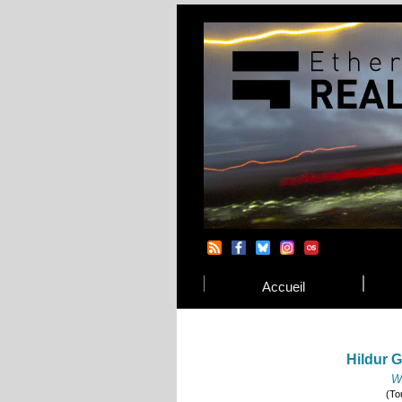
Accueil
Hildur 
W
(To