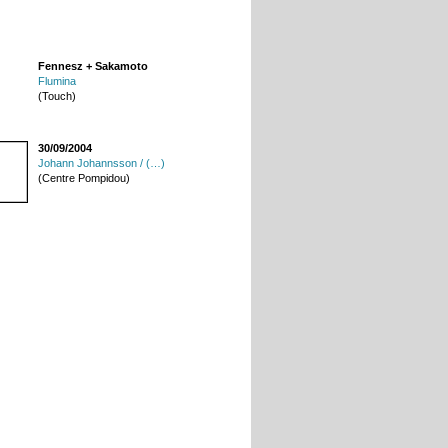
Fennesz + Sakamoto
Flumina
(Touch)
30/09/2004
Johann Johannsson / (…)
(Centre Pompidou)