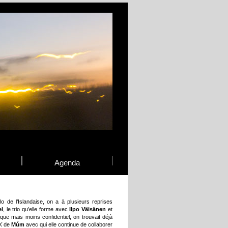
Agenda
lo de l’Islandaise, on a à plusieurs reprises
l
, le trio qu’elle forme avec
Ilpo Väisänen
et
ique mais moins confidentiel, on trouvait déjà
K
de
Múm
avec qui elle continue de collaborer