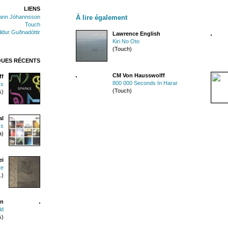
LIENS
ann Jóhannsson
À lire également
Touch
ildur Guðnadóttir
Lawrence English
Kiri No Oto
(Touch)
QUES RÉCENTS
CM Von Hausswolff
ff
800 000 Seconds In Harar
ks
(Touch)
s)
al
ss
a)
ei
te
.)
in
ld
s)